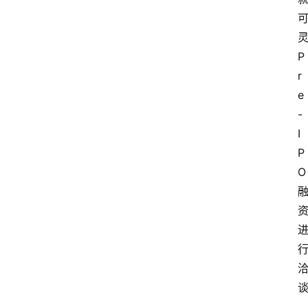
P
r
e
-
I
P
O