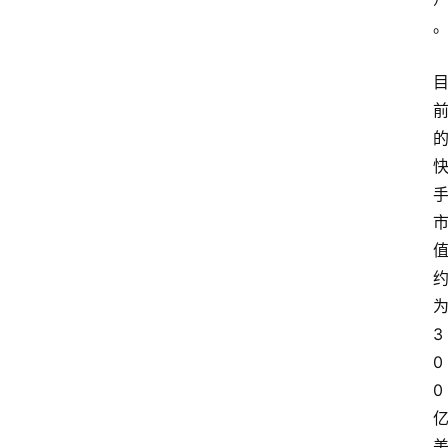
资
讯
A
i
快
讯
专
题
3
0
登录
注册
提
0
示
词