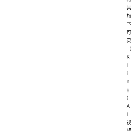
K
l
i
n
g
A
I