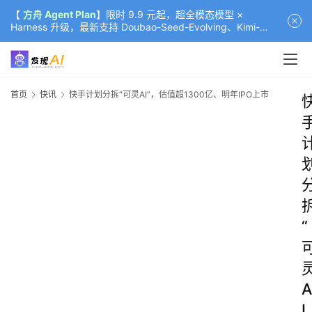
【
方舟 Agent Plan
】限时 9.9 元起，超全模态模型 ×
Harness 升级，最新支持 Doubao-Seed-Evolving、Kimi-
K3（部分）、GLM-5.2
首页
快讯
快手计划分拆“可灵AI”，估值超1300亿、明年IPO上市
“
A
I