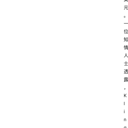
A
i
工
具
箱
联
系
我
们
K
l
i
n
g 