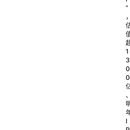
”
1
3
0
0
I
P