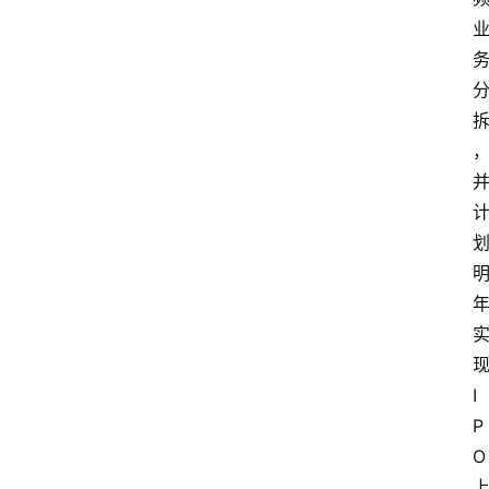
I
P
O