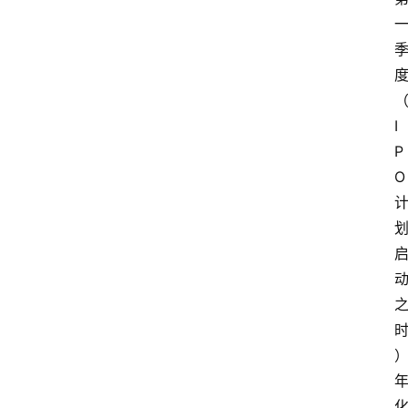
I
P
O