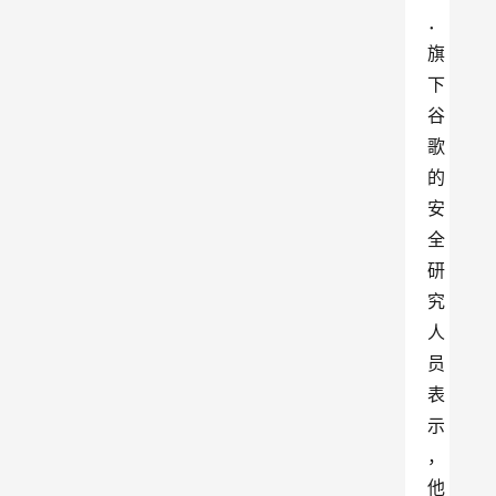
．
旗
下
谷
歌
的
安
全
研
究
人
员
表
示
，
他