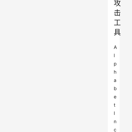
攻
击
工
具
A
l
p
h
a
b
e
t 
I
n
c