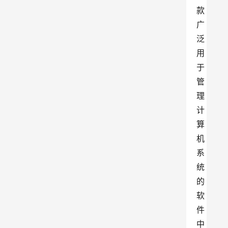
款
广
泛
用
于
管
理
计
算
机
系
统
的
软
件
中