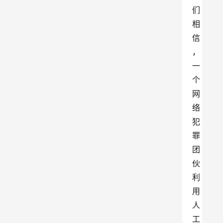
们
相
信
，
一
个
网
络
犯
罪
团
伙
利
用
人
工