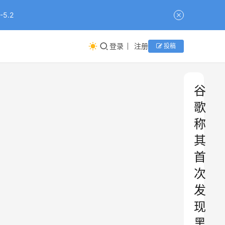
5.2
登录
注册
投稿
谷
歌
称
其
首
次
发
现
黑