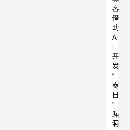
客
借
助
A
I
开
发
“
零
日
”
漏
洞