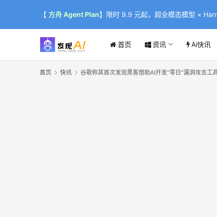
【
方舟 Agent Plan
】限时 9.9 元起，超全模态模型 × Harne
首页
资讯
Ai快讯
首页
快讯
谷歌称其首次发现黑客借助AI开发“零日”漏洞攻击工