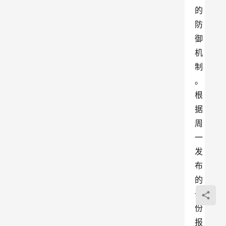
的
防
御
机
制
。
根
据
周
一
发
布
的
一
份
报