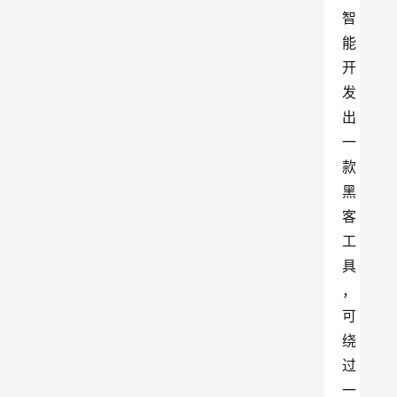
智
能
开
发
出
一
款
黑
客
工
具
，
可
绕
过
一