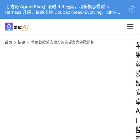
【
方舟 Agent Plan
】限时 9.9 元起，超全模态模型 ×
Harness 升级，最新支持 Doubao-Seed-Evolving、Kimi-
K3（部分）、GLM-5.2
首页
快讯
苹果就欧盟安卓AI监管提案为谷歌辩护
A
I