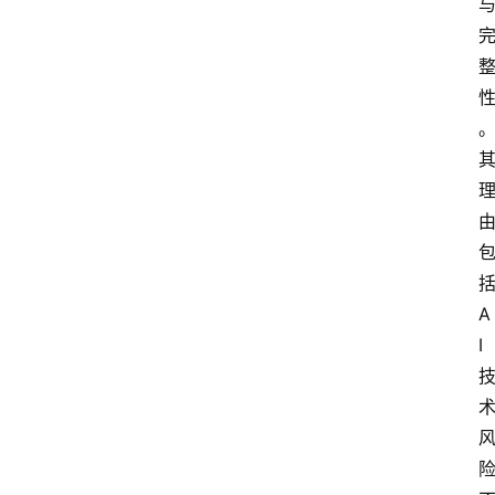
A
i
快
讯
专
题
A
登录
注册
提
I
示
词
A