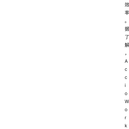
首
页
资
讯
A
c
c
A
i
i
快
o 
讯
W
o
r
专
k
题