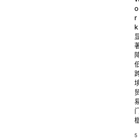
o
r
k
5