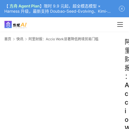
【
方舟 Agent Plan
】限时 9.9 元起，超全模态模型 ×
Harness 升级，最新支持 Doubao-Seed-Evolving、Kimi-
K3（部分）、GLM-5.2
首页
快讯
阿里财报：Accio Work显著降低跨境贸易门槛
A
c
c
i
o