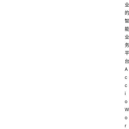
A
c
c
i
o 
W
o
r