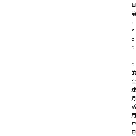
A
c
c
i
o