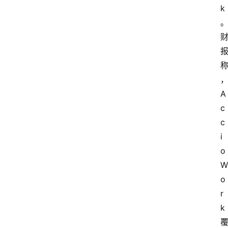
k
A
c
c
i
o 
W
o
r
k