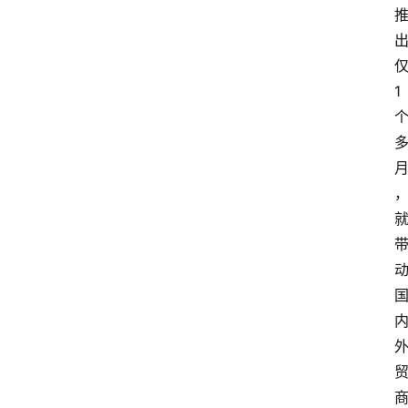
登录
注册
提
1
示
词
A
i
工
具
箱
联
系
我