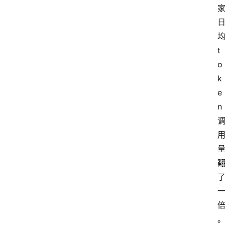
们
t
o
k
e
n