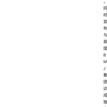
B
M
J