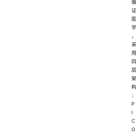
首
页
P
I
C
资
O
讯