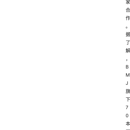
B
M
J
7
0