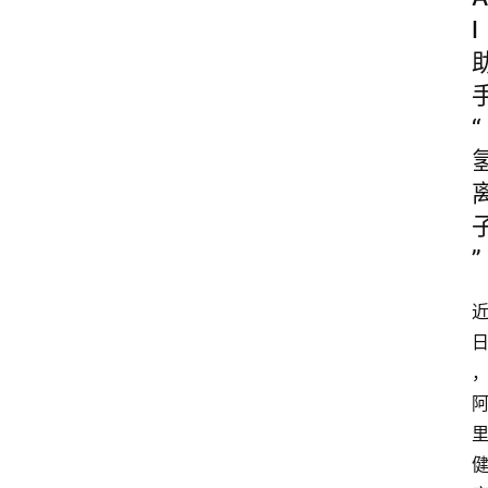
I
“
”