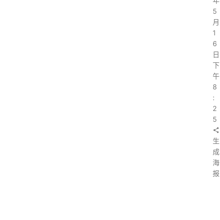
年
5
月
1
6
日
下
午
8
:
2
5
生
成
海
报
上