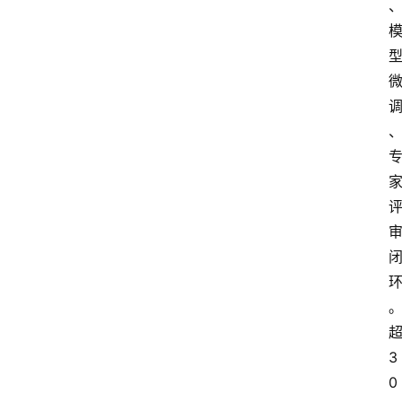
A
i
工
具
箱
联
系
我
们
3
0