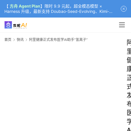
【
方舟 Agent Plan
】限时 9.9 元起，超全模态模型 ×
Harness 升级，最新支持 Doubao-Seed-Evolving、Kimi-
K3（部分）、GLM-5.2
首页
快讯
阿里健康正式发布医学AI助手“氢离子”
A