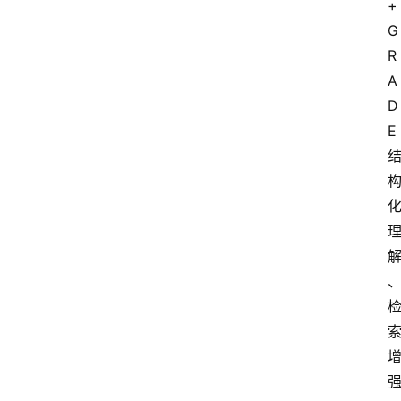
+
G
R
A
A
i
快
D
讯
E
专
题
登录
注册
提
示
词