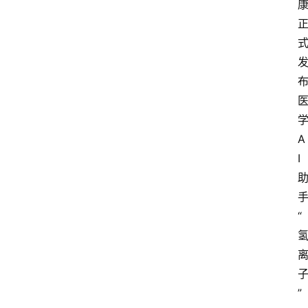
A
I
“
”