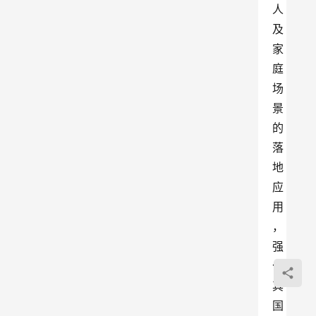
人
及
家
庭
场
景
的
落
地
应
用
，
强
化
其
国