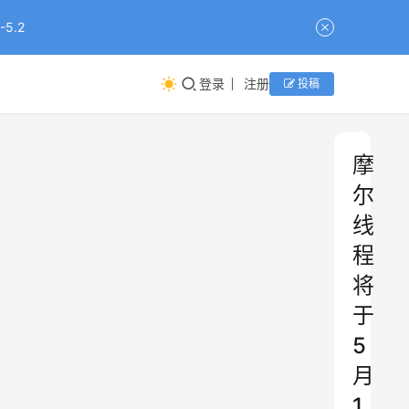
5.2
登录
注册
投稿
摩
尔
线
程
将
于
5
月
1