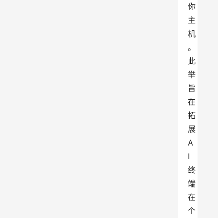
你
主
机
。
此
举
旨
在
拓
展
A
I
终
端
在
个