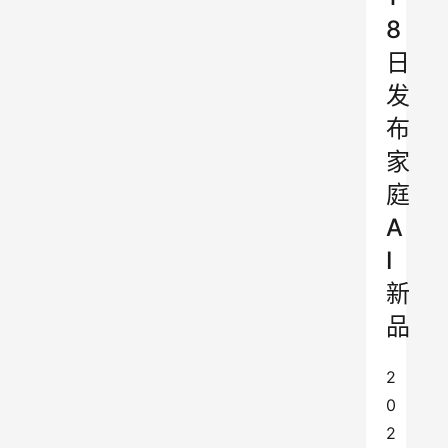
8
日
发
布
家
庭
A
I
新
品
2
0
2