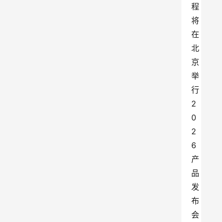
程
将
在
北
京
举
行
2
0
2
6
产
品
发
布
会