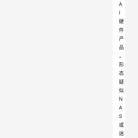
A
I
硬
件
产
品
，
形
态
疑
似
N
A
S
或
迷