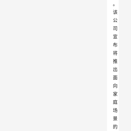
。
该
公
司
宣
布
将
推
出
面
向
家
庭
场
景
的