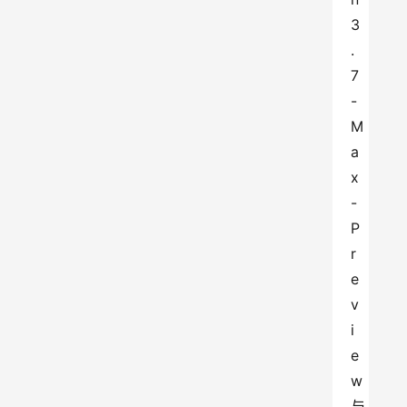
3
.
7
-
M
a
x
-
P
r
e
v
i
e
w
与