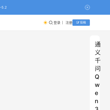
5.2
登录
注册
投稿
通
义
千
问
Q
w
e
n
3