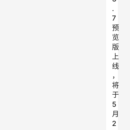
.
7
预
览
版
上
线
，
将
于
5
月
2