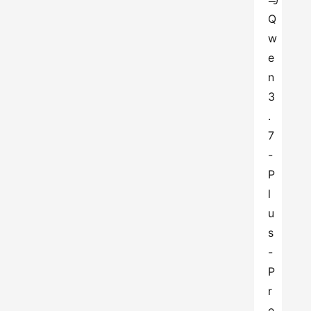
Q
w
e
n
3
.
7
-
P
l
u
s
-
P
r
e