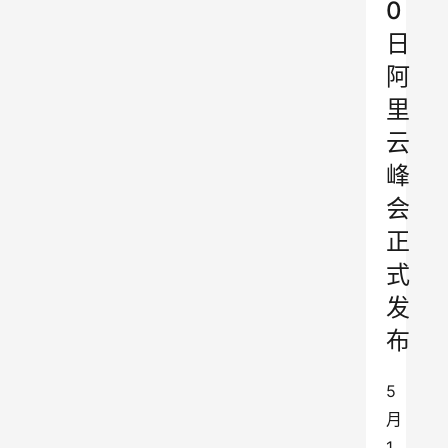
0
日
阿
里
云
峰
会
正
式
发
布
5
月
1