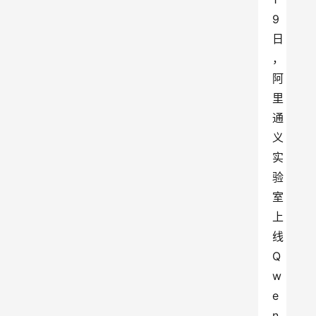
9
日
，
阿
里
通
义
实
验
室
上
线
Q
w
e
n