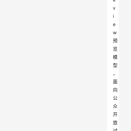
v
i
e
w
预
览
模
型
，
面
向
公
众
开
放
试