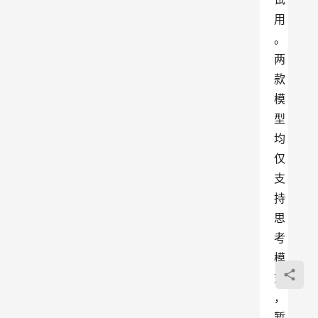
用
。
两
款
模
型
均
仅
支
持
思
考
模
式
，
暂