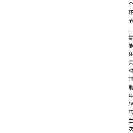
题
登录
注册
提
示
词
A
i
工
具
箱
联
系
我