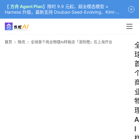
【
方舟 Agent Plan
】限时 9.9 元起，超全模态模型 ×
Harness 升级，最新支持 Doubao-Seed-Evolving、Kimi-
K3（部分）、GLM-5.2
首页
快讯
全球首个商业物理AI样板店「浪险橙」在上海开业
A
I