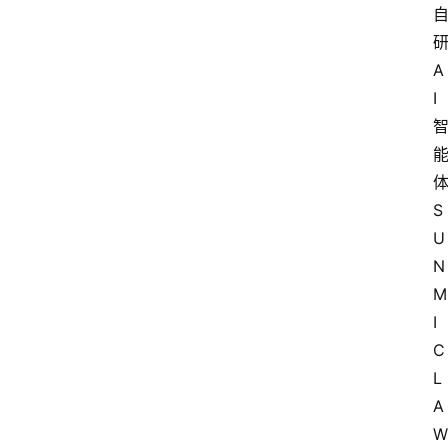
A
I
S
U
N
M
I
C
L
A
W