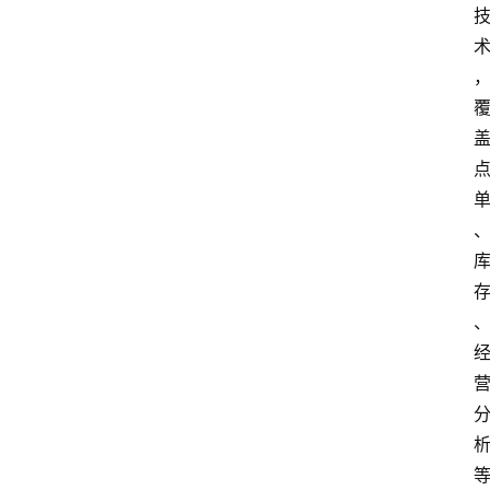
首
页
资
讯
A
i
快
讯
专