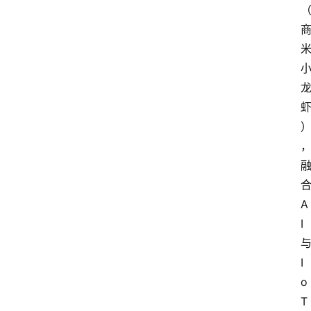
A
I
I
o
T