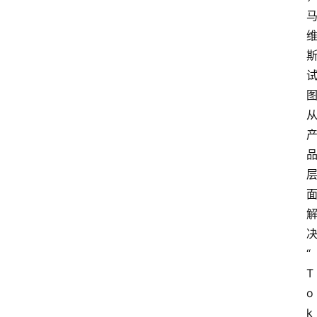
i
工
具
箱
联
系
我
们
“
T
o
k