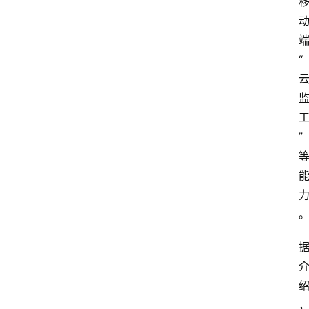
A
i
“
快
讯
”
专
题
登录
注册
提
示
词
A