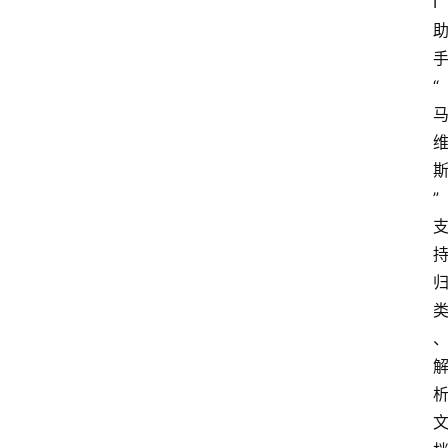
I 
“
”