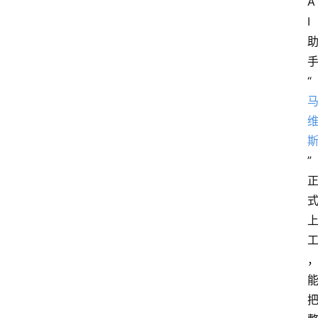
A
I 
“
”