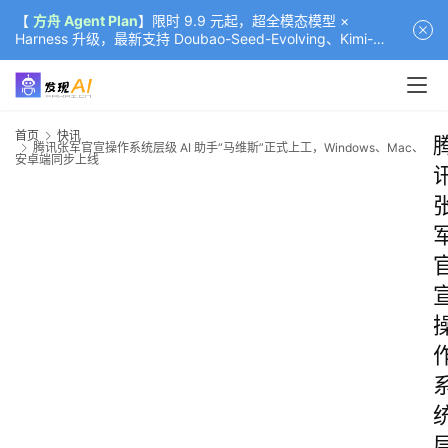
【
方舟 Agent Plan
】限时 9.9 元起，超全模态模型 ×
Harness 升级，最新支持 Doubao-Seed-Evolving、Kimi-
K3（部分）、GLM-5.2
首页
快讯
腾讯张军官宣操作系统层级 AI 助手“马维斯”正式上工，Windows、Mac、
安卓端同步上线