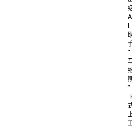
A
I
“
”