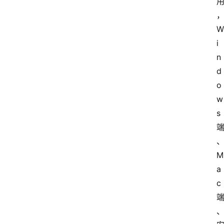
W
i
n
d
o
w
s 
M
a
c 