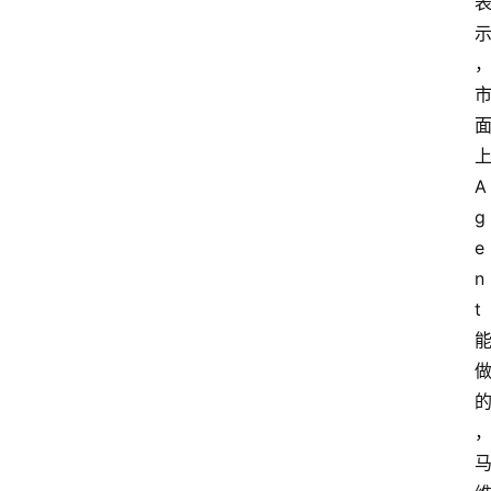
上
A
g
e
n
t 