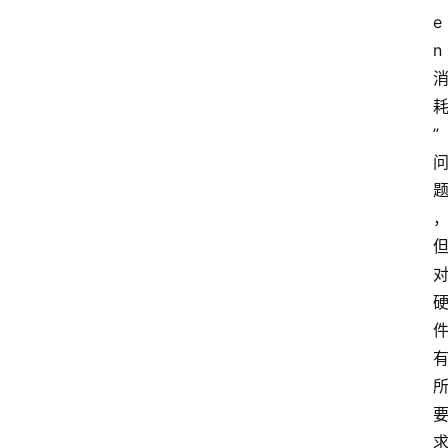
e
n 
”