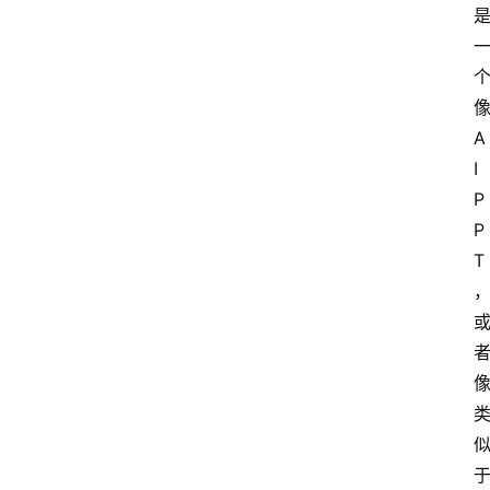
像
A
I 
P
P
T