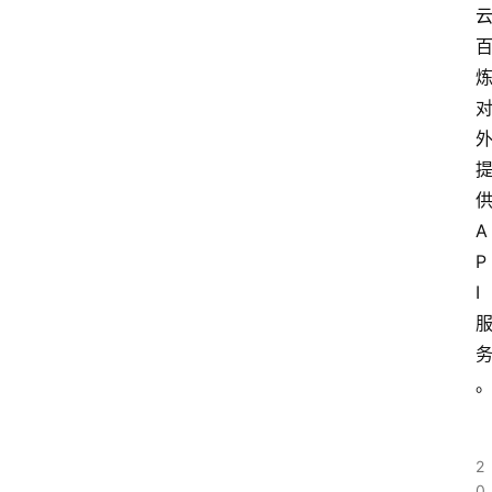
A
P
I
2
0