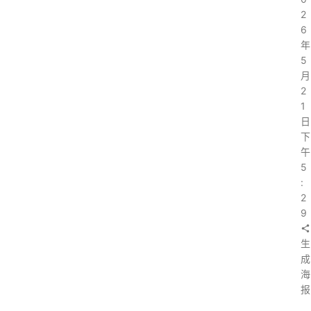
2
6
年
5
月
2
1
日
下
午
5
:
2
9
生
成
海
报