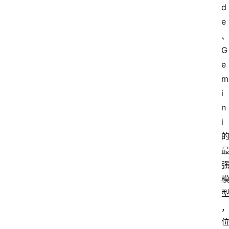
d
e
专
题
G
e
登录
注册
提
m
示
i
词
n
i
A
i
工
具
箱