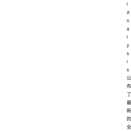
l
A
n
a
l
y
s
i
s