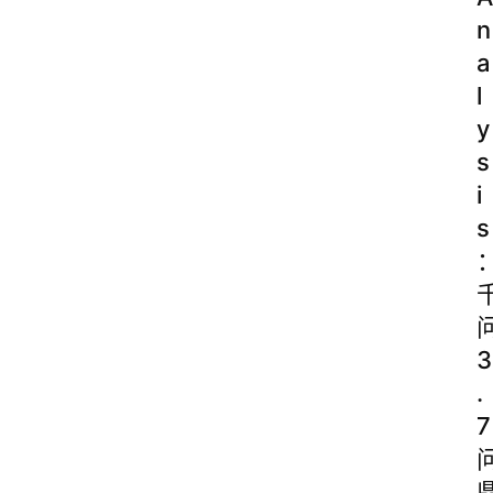
n
a
l
y
s
i
s
3
.
7