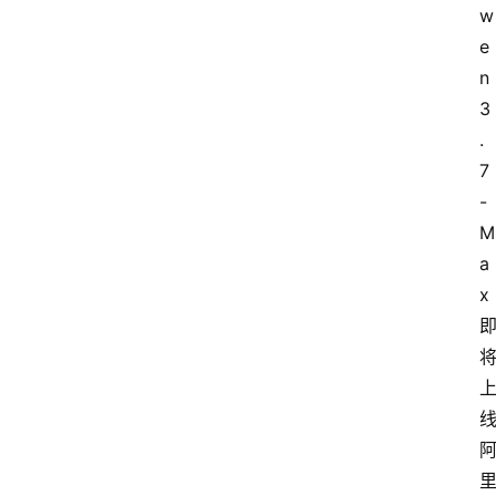
w
e
n
3
.
7
-
M
a
x