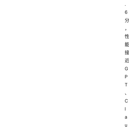
.
6
首
页
G
资
P
讯
T
A
C
i
l
快
a
讯
u