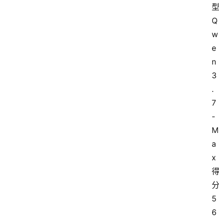
Q
w
e
n
3
.
7
-
M
a
x
5
6