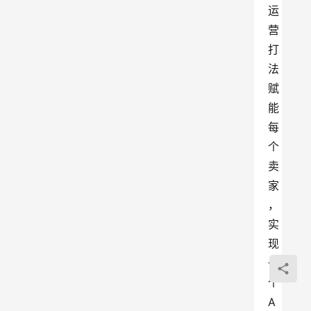
运
营
打
法
赋
能
每
个
卖
家
，
实
现
一
个
A