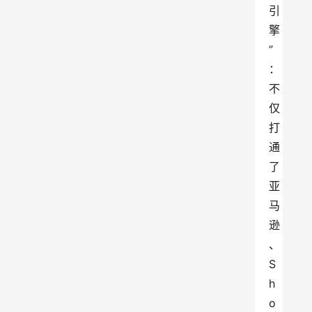
引
擎
” 
：
不
仅
打
通
了
亚
马
逊
、
S
h
o