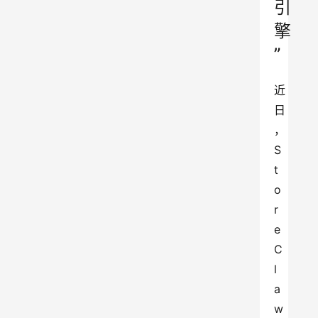
引
擎
”
近
日
，
S
t
o
r
e
C
l
a
w