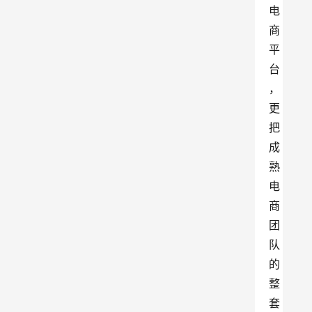
电
商
平
台
，
更
把
成
熟
电
商
团
队
的
整
套