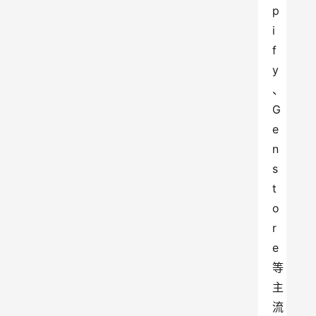
p
i
f
y
、
G
e
n
s
t
o
r
e
等
主
流