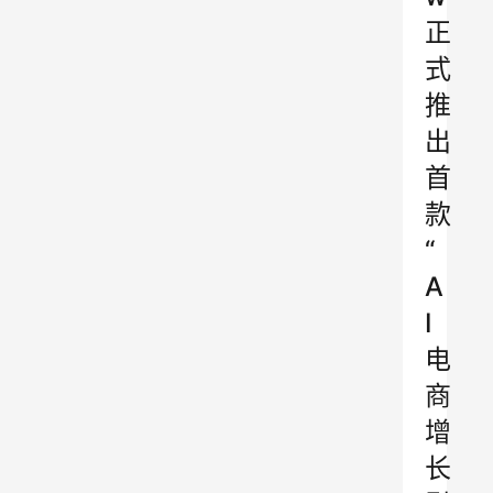
正
式
推
出
首
款
“
A
I
电
商
增
长