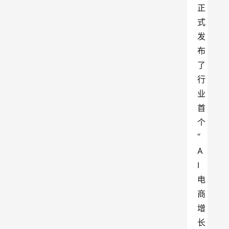
正
式
发
布
了
行
业
首
个
“
A
I
电
商
增
长