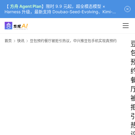
【
方舟 Agent Plan
】限时 9.9 元起，超全模态模型 ×
Harness 升级，最新支持 Doubao-Seed-Evolving、Kimi-
K3（部分）、GLM-5.2
首页
快讯
豆包预约餐厅被拒引热议，中兴推豆包手机实现真预约