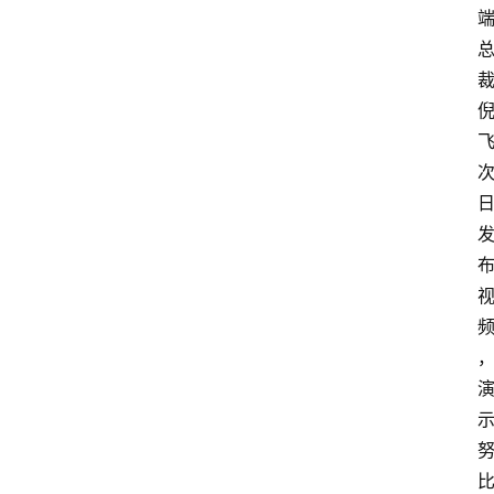
首
页
资
讯
A
i
快
讯
专
题