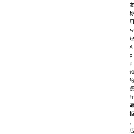
A
p
p