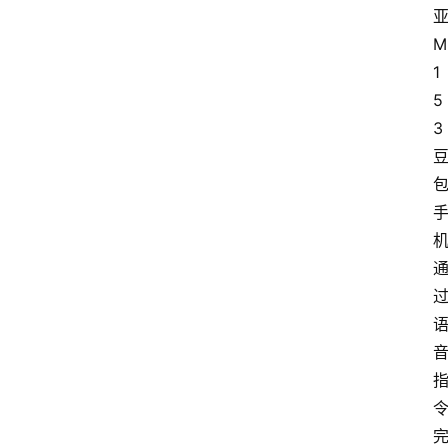
登录
注册
提
M
示
1
词
5
3
A
i
工
具
箱
联
系
我
们