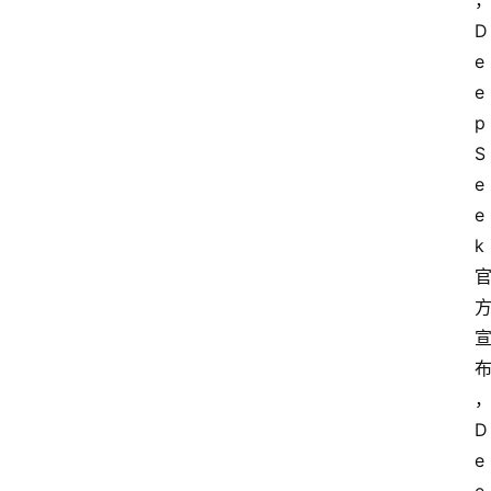
D
e
e
p
S
e
e
k
D
e