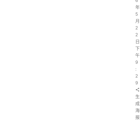
6
年
5
月
2
2
日
下
午
9
:
2
9
生
成
海
报