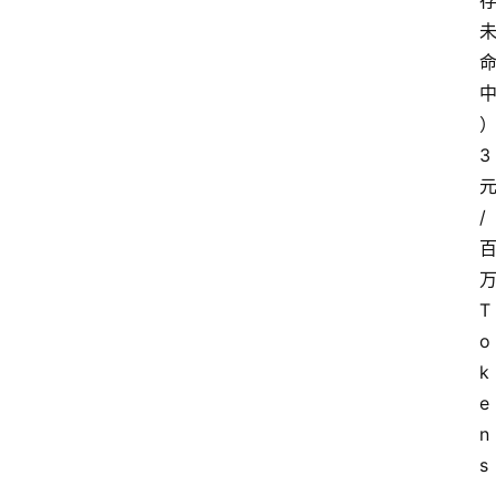
首
页
3
资
/
讯
T
A
o
i
k
快
讯
e
n
s
专