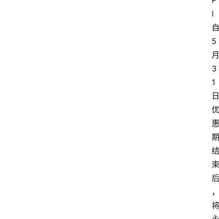
P
I
5
3
1