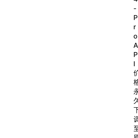
-
P
r
o
A
P
I