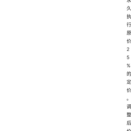
2
5
%