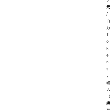
5
/
T
o
k
e
n
s