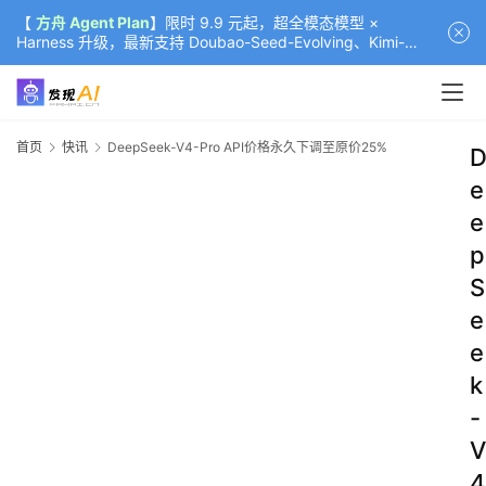
【
方舟 Agent Plan
】限时 9.9 元起，超全模态模型 ×
Harness 升级，最新支持 Doubao-Seed-Evolving、Kimi-
K3（部分）、GLM-5.2
首页
快讯
DeepSeek-V4-Pro API价格永久下调至原价25%
e
e
p
S
e
e
k
-
V
4