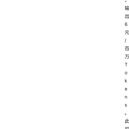
题
6
登录
注册
提
示
/
词
A
T
i
o
工
k
具
e
箱
n
s
联
系
我