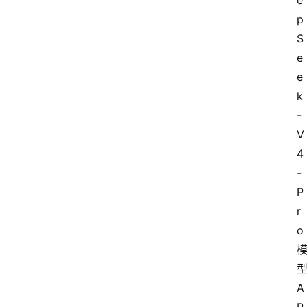
e
p
S
e
e
k
-
V
4
-
P
r
o
A