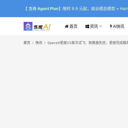
【
方舟 Agent Plan
】限时 9.9 元起，超全模态模型 × Harne
首页
资讯
Ai快讯
首页
快讯
SpaceX星舰V3首次试飞：助推器失控，星舰完成载