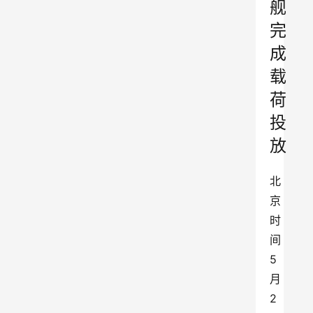
舰
完
成
载
荷
投
放
北
京
时
间
5
月
2