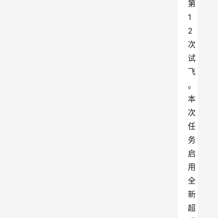
第
1
2
次
试
飞
。
本
次
任
务
启
用
全
新
超