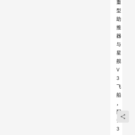
重
型
助
推
器
与
星
舰
V
3
飞
船
，
配
备
3