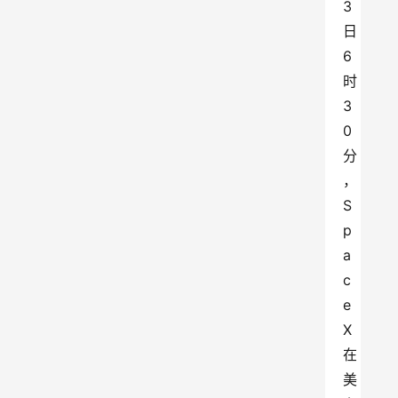
3
日
6
时
3
0
分
，
S
p
a
c
e
X
在
美