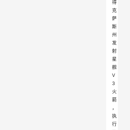
得
克
萨
斯
州
发
射
星
舰
V
3
火
箭
，
执
行