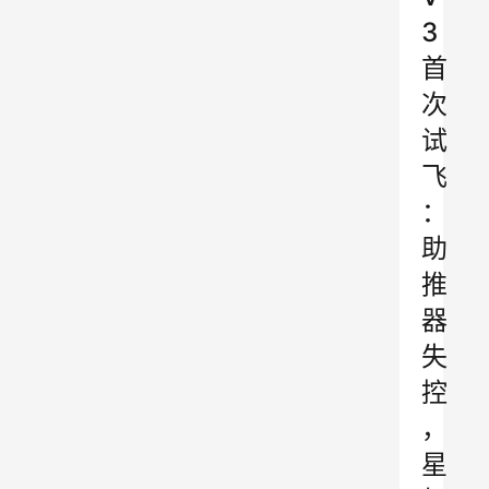
3
首
次
试
飞
：
助
推
器
失
控
，
星