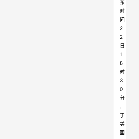
东
时
间
2
2
日
1
8
时
3
0
分
，
于
美
国