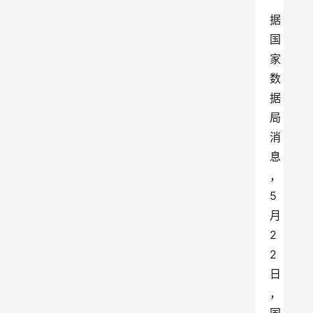
据
国
家
数
据
局
消
息
，
5
月
2
2
日
，