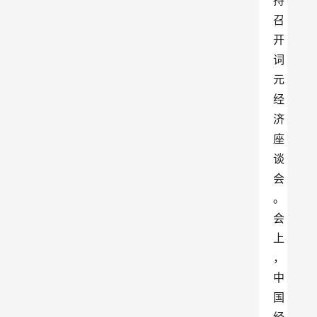
持
召
开
词
元
经
济
座
谈
会
。
会
上
，
中
国