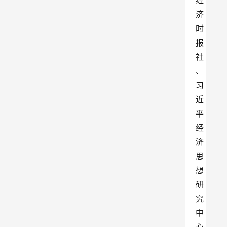
经
济
时
报
社
、
习
近
平
经
济
思
想
研
究
中