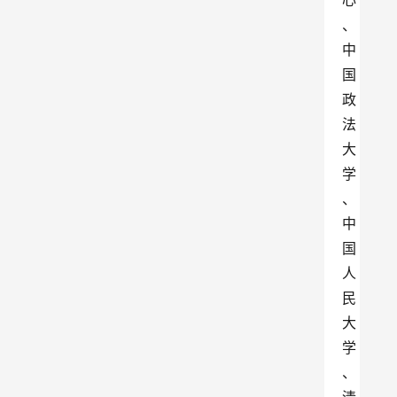
心
、
中
国
政
法
大
学
、
中
国
人
民
大
学
、