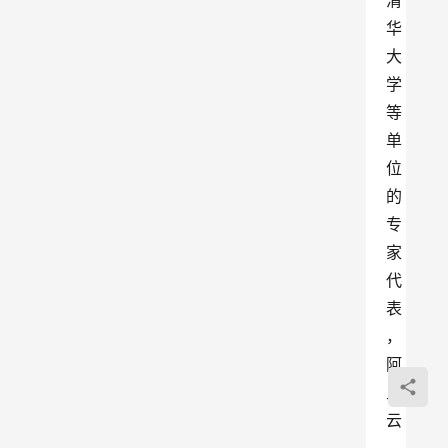
清
华
大
学
等
单
位
的
专
家
代
表
，
阿
里
云