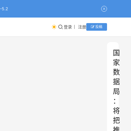
5.2
登录
注册
投稿
国
家
数
据
局
：
将
把
推