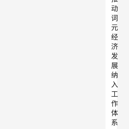
动
词
元
经
济
发
展
纳
入
工
作
体
系