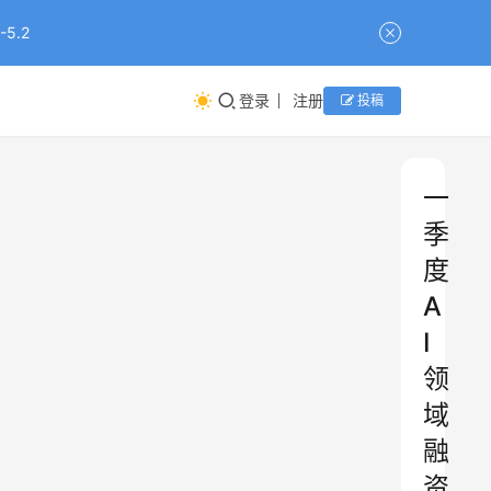
5.2
登录
注册
投稿
一
季
度
A
I
领
域
融
资