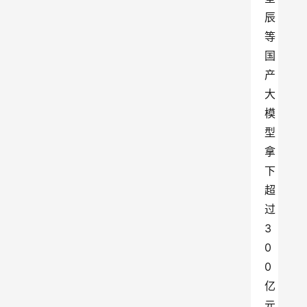
辰
等
国
产
大
模
型
拿
下
超
过
3
0
0
亿
元