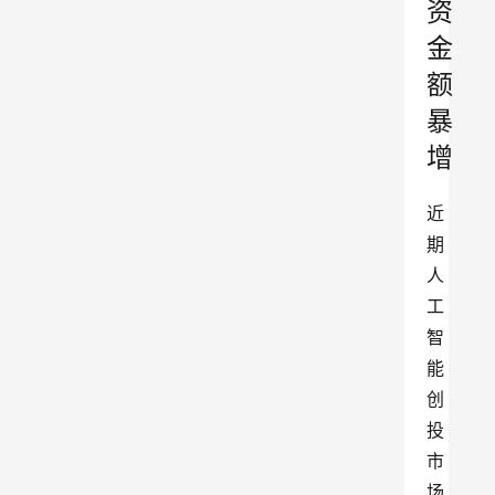
资
金
额
暴
增
近
期
人
工
智
能
创
投
市
场