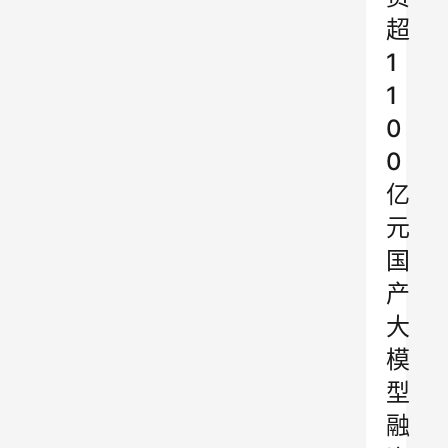
超
1
1
0
0
亿
元
国
产
大
模
型
融