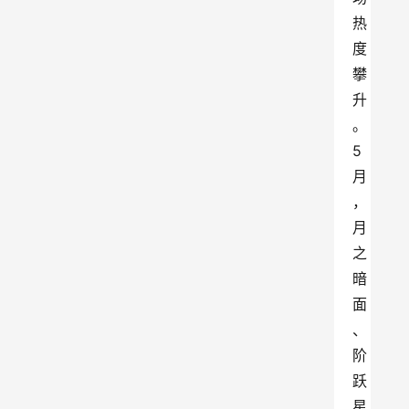
热
度
攀
升
。
5
月
，
月
之
暗
面
、
阶
跃
星