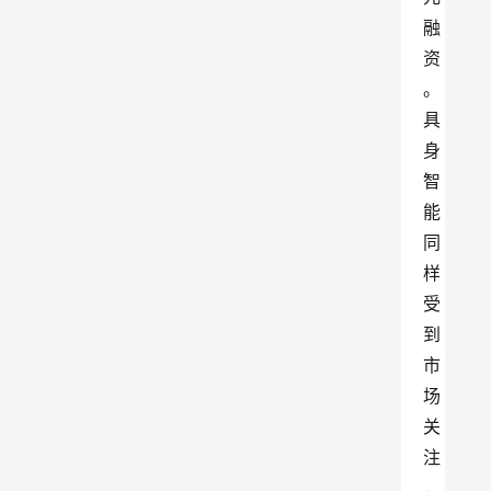
融
资
。
具
身
智
能
同
样
受
到
市
场
关
注
，