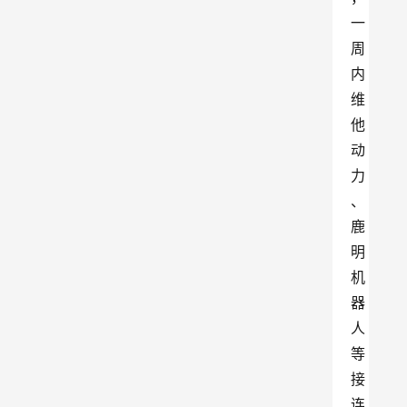
一
周
内
维
他
动
力
、
鹿
明
机
器
人
等
接
连