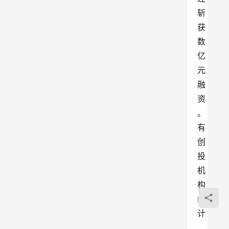
斩
获
数
亿
元
融
资
。
有
创
投
机
构
统
计
，