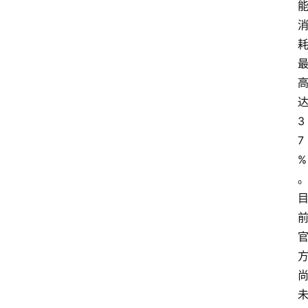
3
7
%