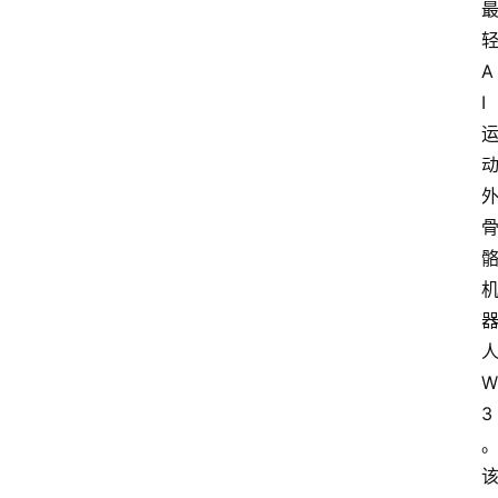
A
I
W
3