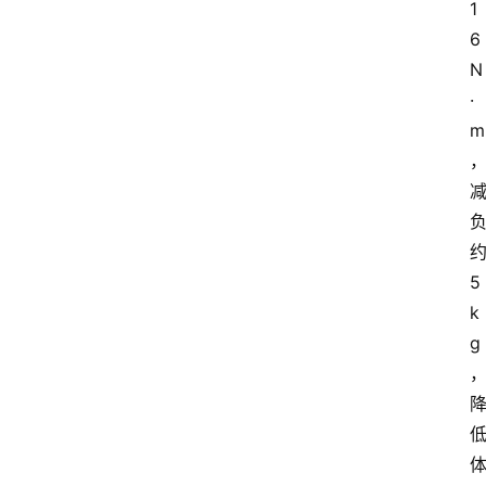
1
6
N
·
m
5
k
g