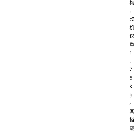
1
.
7
5
k
g