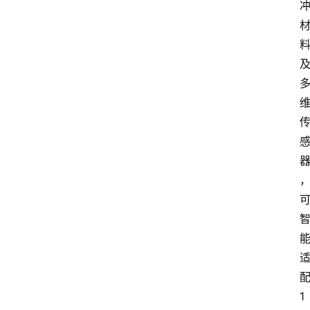
首
页
资
讯
A
i
快
讯
专
题
1