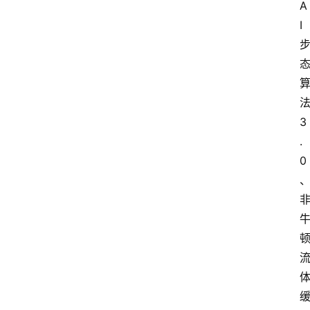
A
I
3
.
0