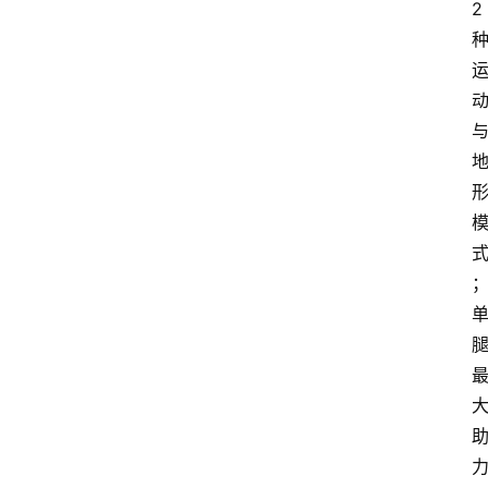
2
登录
注册
提
示
词
A
i
工
具
箱
联
系
我
们