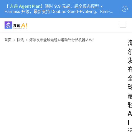
【
方舟 Agent Plan
】限时 9.9 元起，超全模态模型 ×
Harness 升级，最新支持 Doubao-Seed-Evolving、Kimi-
K3（部分）、GLM-5.2
首页
快讯
海尔发布全球最轻AI运动外骨骼机器人W3
A
I