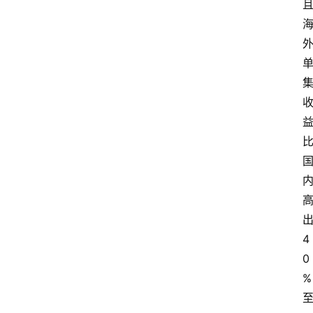
4
0
%