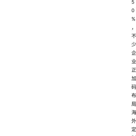
5
0
%