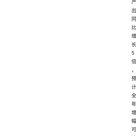
5
首
页
资
讯
A
i
快