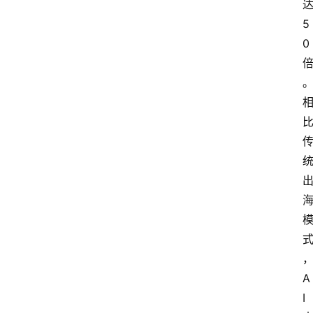
讯
5
0
专
题
登录
注册
提
示
词
A
i
工
A
具
箱
I