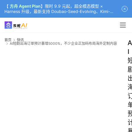
【
方舟 Agent Plan
】限时 9.9 元起，超全模态模型 ×
Harness 升级，最新支持 Doubao-Seed-Evolving、Kimi-
K3（部分）、GLM-5.2
首页
快讯
A
AI短剧出海订单预计暴增5000%，不少企业正加码布局海外定制内容
I