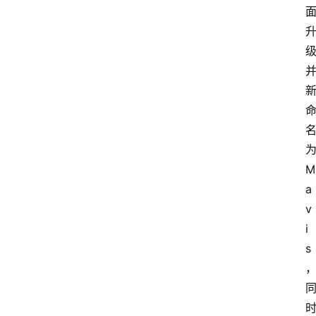
M
a
v
i
s