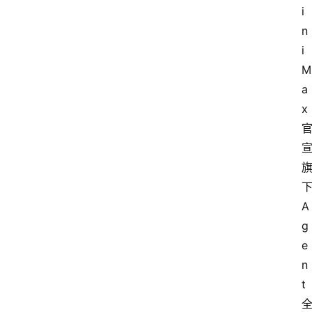
i
n
i
M
a
x
A
g
e
n
t