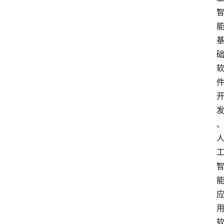
快
讯
专
题
登录
注册
提
示
词
A
i
工
具
箱