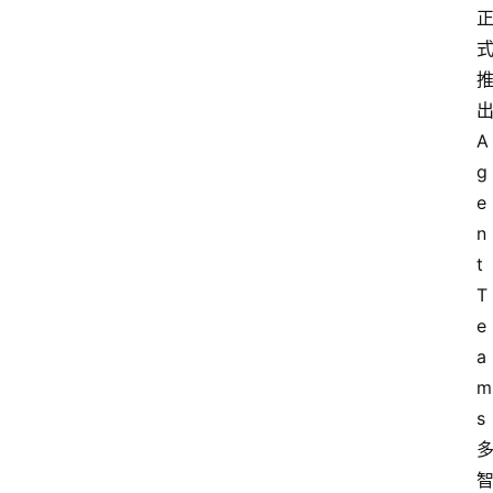
A
g
e
n
t 
T
e
a
m
s