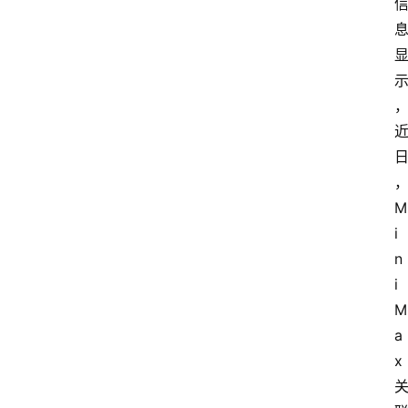
M
i
n
i
M
a
x