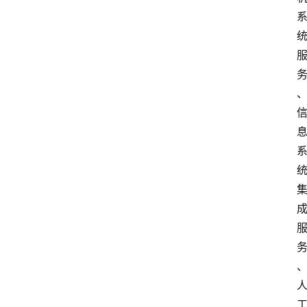
首
页
资
讯
A
i