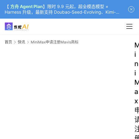
【
方舟 Agent Plan
】限时 9.9 元起，超全模态模型 ×
Harness 升级，最新支持 Doubao-Seed-Evolving、Kimi-
K3（部分）、GLM-5.2
首页
快讯
MiniMax申请注册Mavis商标
i
n
i
a
x