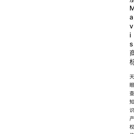
a
v
i
s