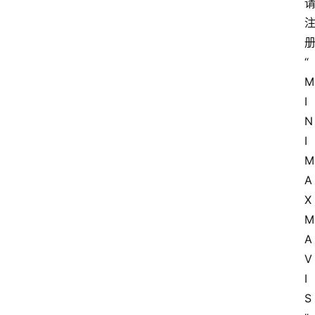
“
M
I
N
I
M
A
X 
M
A
V
I
S