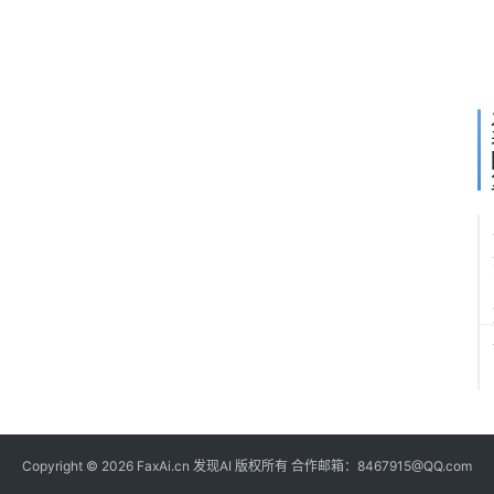
联
合
投
资
Copyright © 2026 FaxAi.cn 发现AI 版权所有 合作邮箱：8467915@QQ.com