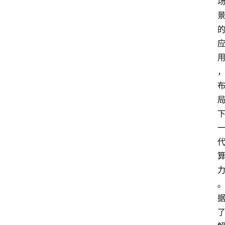
首
页
资
讯
A
i