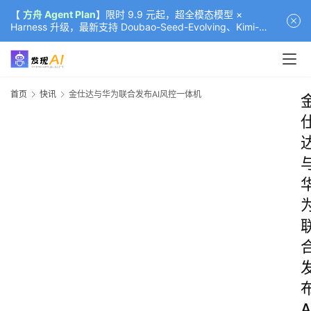
【
方舟 Agent Plan
】限时 9.9 元起，超全模态模型 ×
Harness 升级，最新支持 Doubao-Seed-Evolving、Kimi-
K3（部分）、GLM-5.2
首页
快讯
金仕达与华为联合发布AI风控一体机
A