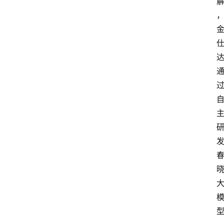
快
讯
专
题
登录
注册
提
示
词
A
i
工
具