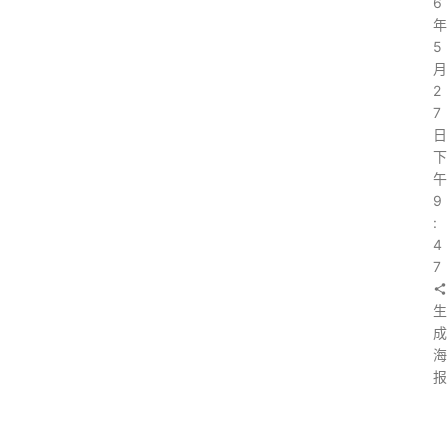
6
年
5
月
2
7
日
下
午
9
:
4
7
生
成
海
报