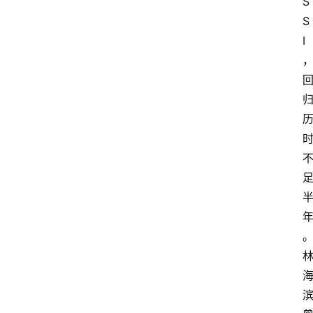
S
S
I