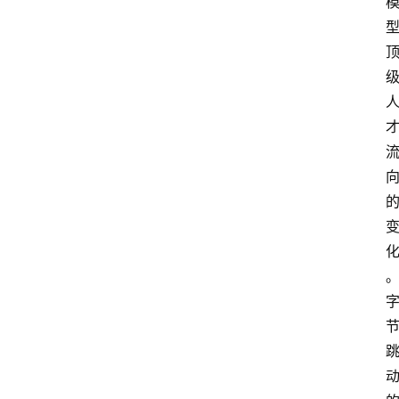
首
页
资
讯
A
i
快
讯
专
题