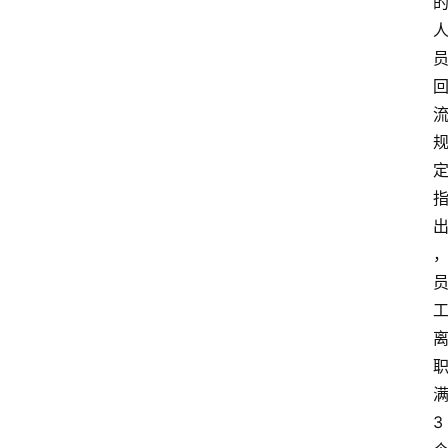
登录
注册
提
示
词
A
i
工
具
箱
联
系
我
们
3