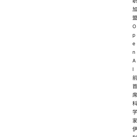
O
p
e
n
A
I