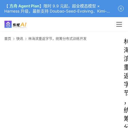
【
方舟 Agent Plan
】限时 9.9 元起，超全模态模型 ×
Harness 升级，最新支持 Doubao-Seed-Evolving、Kimi-
K3（部分）、GLM-5.2
首页
快讯
林海滨重返字节，统筹分布式训练开发