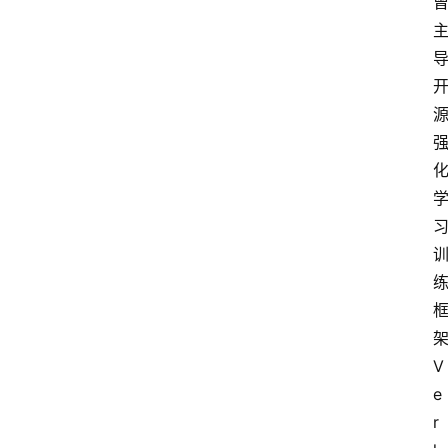
V
e
r