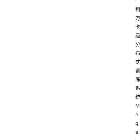
l
M
e
g
a