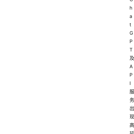
h
a
t
G
P
T
A
P
I