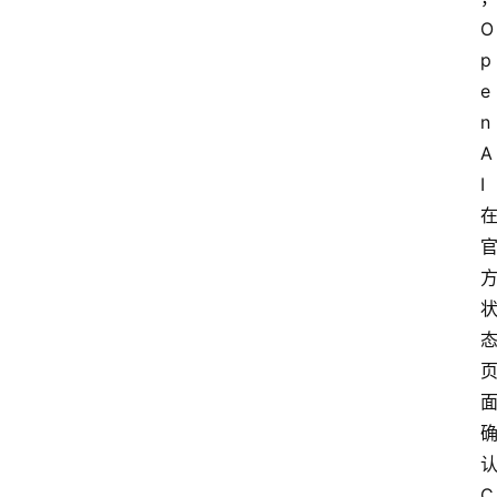
O
p
e
n
A
I
C