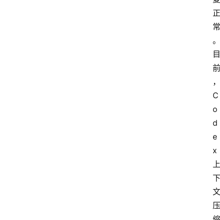
专
题
登录
注册
提
示
词
C
o
A
d
i
e
工
x
具
箱
联
系