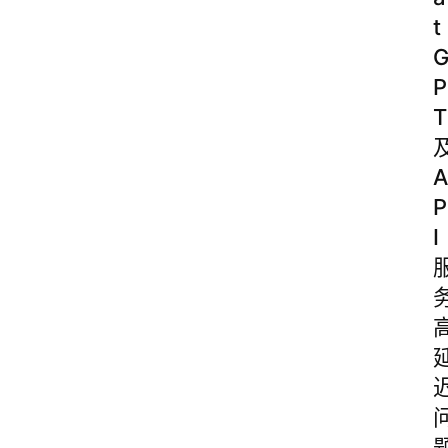
t
P
T
A
P
I