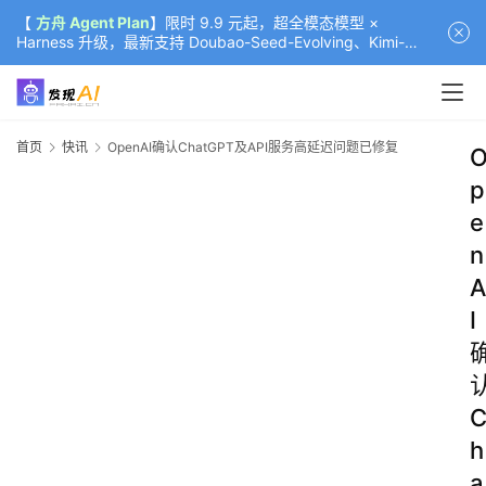
【
方舟 Agent Plan
】限时 9.9 元起，超全模态模型 ×
Harness 升级，最新支持 Doubao-Seed-Evolving、Kimi-
K3（部分）、GLM-5.2
首页
快讯
OpenAI确认ChatGPT及API服务高延迟问题已修复
p
e
n
A
I
h
a