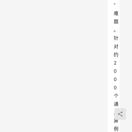
”
难
题
。
针
对
约
2
0
0
0
个
通
用
算
例