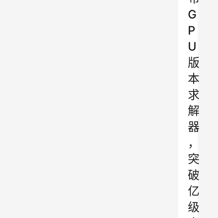
G
P
U
版
本
求
解
器
，
突
破
亿
级