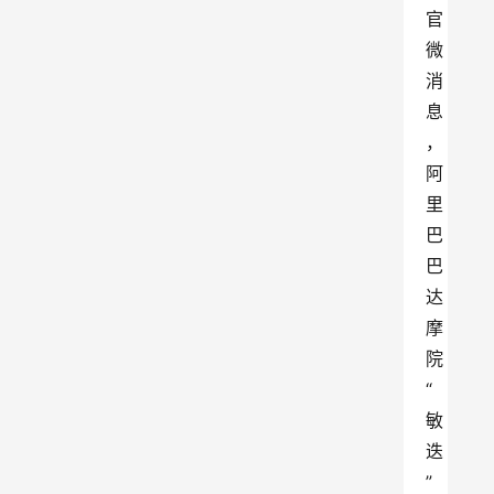
官
微
消
息
，
阿
里
巴
巴
达
摩
院
“
敏
迭
”