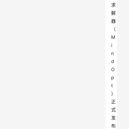
求
解
器
（
M
i
n
d
O
p
t
）
正
式
发
布