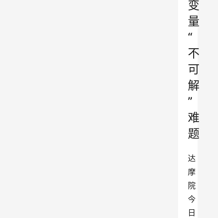
变
量
“
不
可
解
”
难
题
达
摩
院
今
日