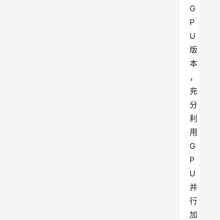
G
P
U
版
本
，
充
分
利
用
G
P
U
并
行
加