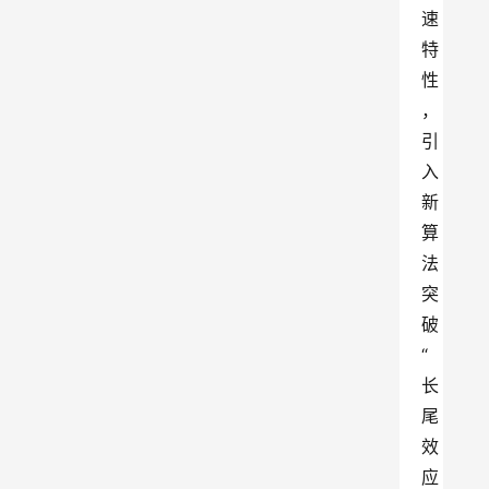
速
特
性
，
引
入
新
算
法
突
破
“
长
尾
效
应