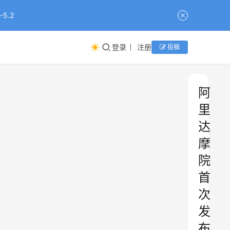
5.2
登录
注册
投稿
阿
里
达
摩
院
首
次
发
布