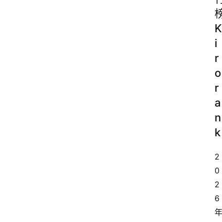
K
i
r
o
r
a
n
k
2
0
2
6