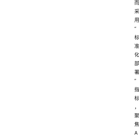
“
”
首
A
页