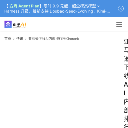
【
方舟 Agent Plan
】限时 9.9 元起，超全模态模型 ×
Harness 升级，最新支持 Doubao-Seed-Evolving、Kimi-
K3（部分）、GLM-5.2
首页
快讯
亚马逊下线AI内部排行榜Kirorank
A
I