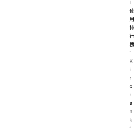
I
“
K
i
r
o
r
a
n
k
”