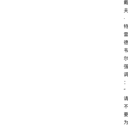
示
词
·
A
i
工
具
箱
联
系
“
我
们