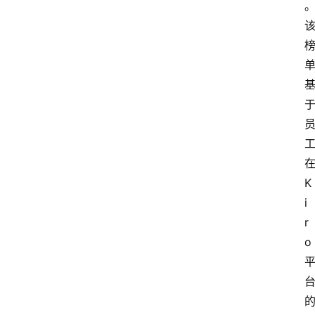
K
i
r
o