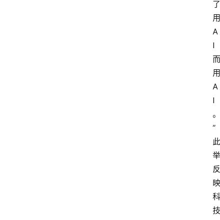
A
I
A
I
”