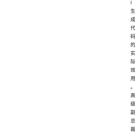
I
资
讯
A
i
快
讯
专
题
登录
注册
提