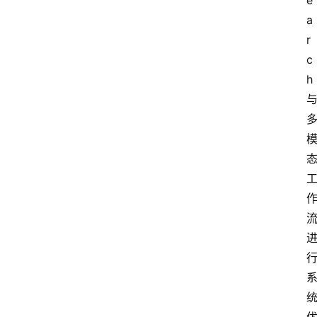
e
a
专
r
题
c
h
登录
注册
提
示
词
A
i
工
具
箱
联