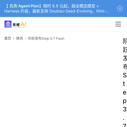
【
方舟 Agent Plan
】限时 9.9 元起，超全模态模型 ×
Harness 升级，最新支持 Doubao-Seed-Evolving、Kimi-
K3（部分）、GLM-5.2
首页
快讯
阶跃发布Step 3.7 Flash
S
t
e
p
3
.
7