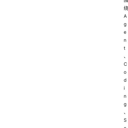
A
g
e
首
n
页
t
C
资
讯
o
d
i
A
n
i
g
快
讯
S