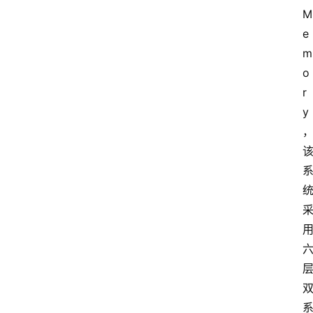
M
e
m
o
r
y