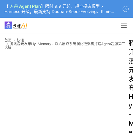
【
方舟 Agent Plan
】限时 9.9 元起，超全模态模型 ×
Harness 升级，最新支持 Doubao-Seed-Evolving、Kimi-
K3（部分）、GLM-5.2
首页
快讯
腾讯混元发布Hy-Memory：以六层双系统演化链架构打造Agent超强第二
大脑
y
-
e