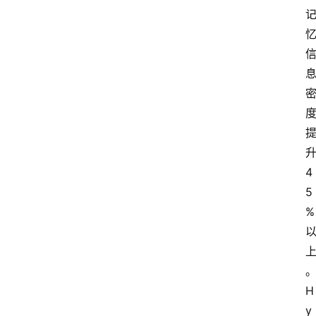
4
5
%
H
y