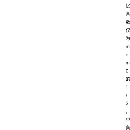
m
e
m
0
1
/
3