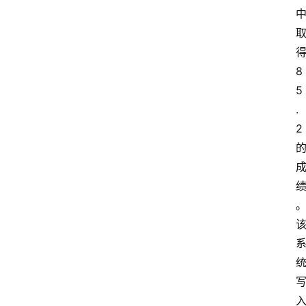
A
i
快
8
讯
5
.
2
专
题
登录
注册
提
示
词
A