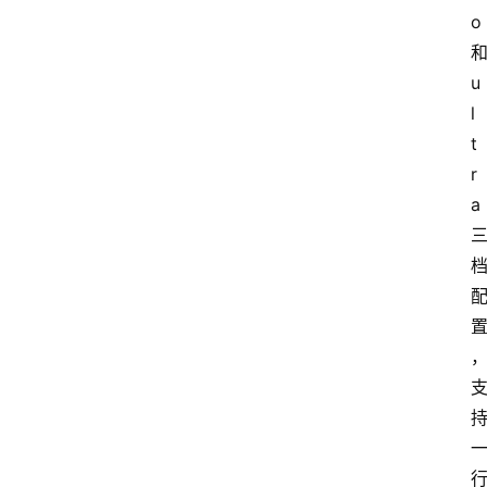
o
u
l
t
r
a