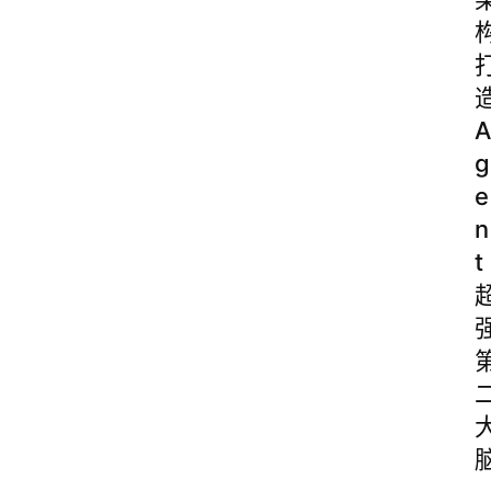
A
g
e
n
t