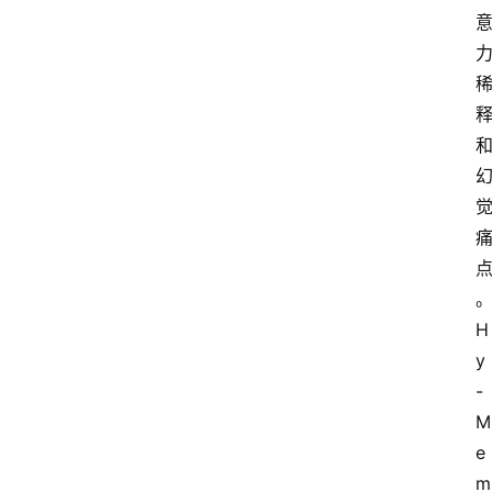
H
y
-
M
e
m