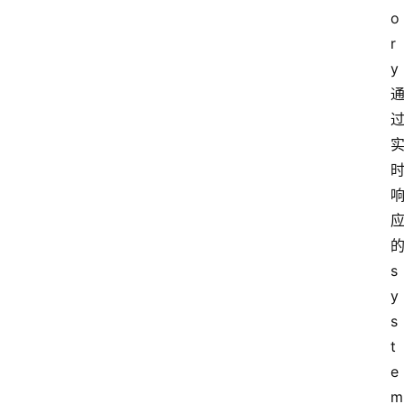
o
r
y
s
y
s
t
e
m 