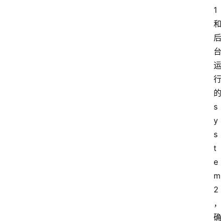
1
s
y
s
t
e
m 
2