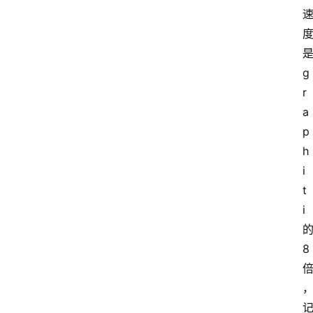
i
工
具
箱
g
r
联
a
系
p
我
h
们
i
t
i
8