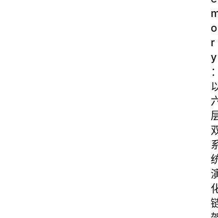
o
r
y