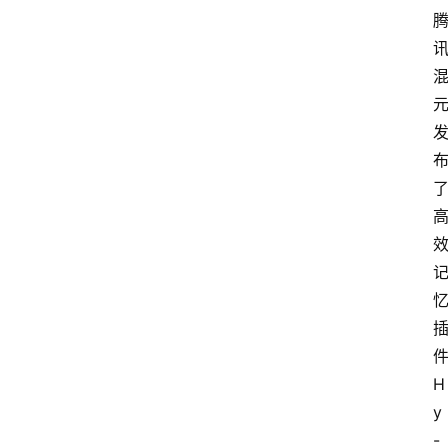
H
y
-