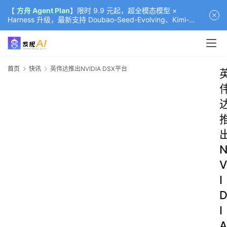
【
方舟 Agent Plan
】限时 9.9 元起，超全模态模型 ×
Harness 升级，最新支持 Doubao-Seed-Evolving、Kimi-
K3（部分）、GLM-5.2
首页
快讯
英伟达推出NVIDIA DSX平台
V
I
I
A