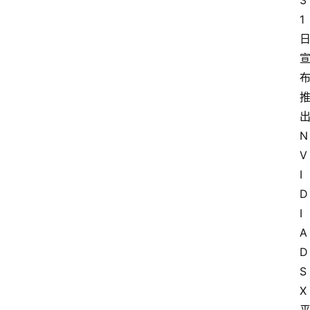
3
1
N
V
I
D
I
A 
D
S
X