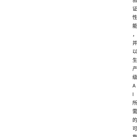
A
i
工
具
箱
联
系
我
们
A
I