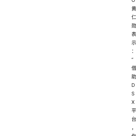
O
“
D
S
X