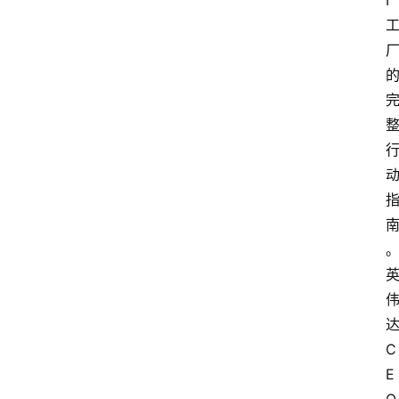
I
C
E