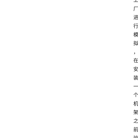
讯
A
i
快
讯
专
题
登录
注册
提
示
词