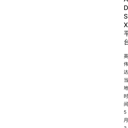
S
X
5