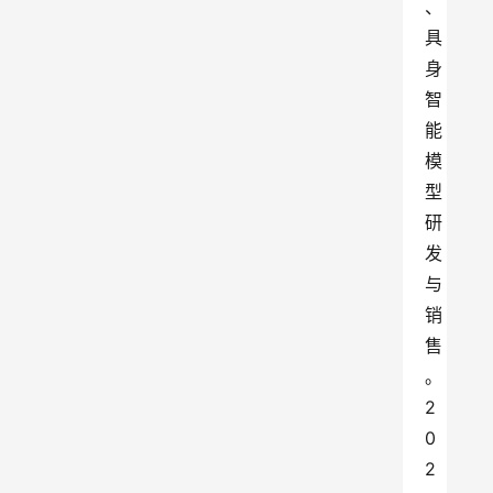
、
具
身
智
能
模
型
研
发
与
销
售
。
2
0
2