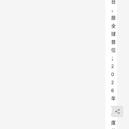
台
，
居
全
球
首
位
；
2
0
2
6
年
一
季
度