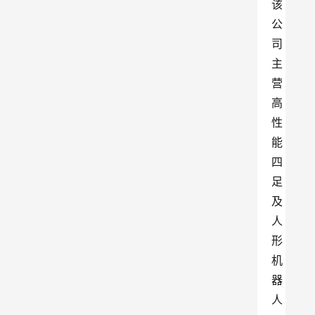
该
公
司
主
营
高
性
能
四
足
及
人
形
机
器
人