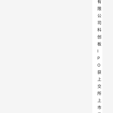
有
限
公
司
科
创
板
I
P
O
获
上
交
所
上
市