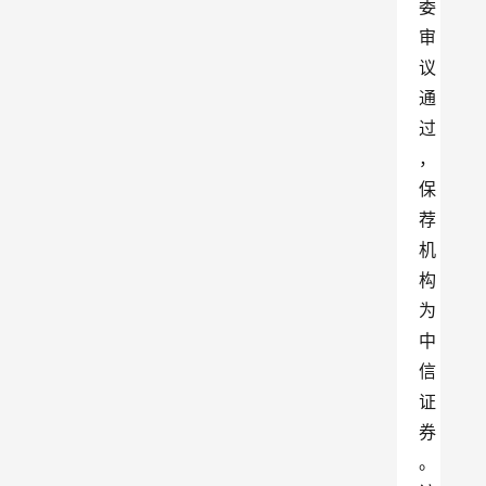
委
审
议
通
过
，
保
荐
机
构
为
中
信
证
券
。