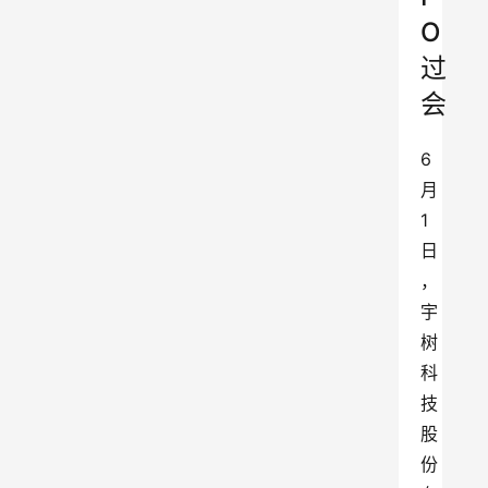
O
过
会
6
月
1
日
，
宇
树
科
技
股
份