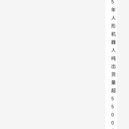
5
年
人
形
机
器
人
纯
出
货
量
超
5
5
0
0