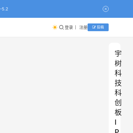
5.2
登录
注册
投稿
宇
树
科
技
科
创
板
I
P