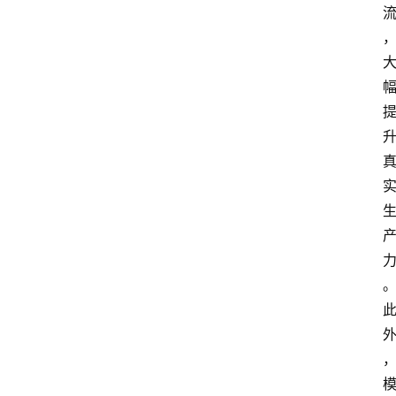
专
题
登录
注册
提
示
词
A
i
工
具
箱
联
系