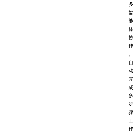
首
页
资
讯
A
i
快
讯