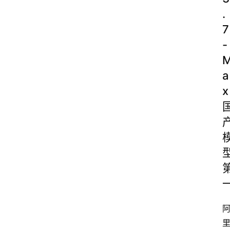
.
7
-
a
x