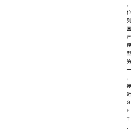
G
P
T