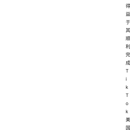
T
i
k
T
o
k