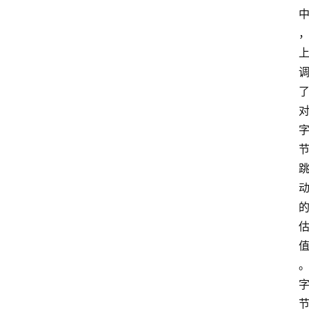
快
讯
专
题
登录
注册
提
示
词
A
i
工
具
箱