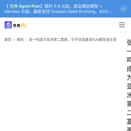
【
方舟 Agent Plan
】限时 9.9 元起，超全模态模型 ×
Harness 升级，最新支持 Doubao-Seed-Evolving、Kimi-
K3（部分）、GLM-5.2
首页
快讯
张一鸣成为亚洲第二富豪，字节估值重调与AI爆发成主因