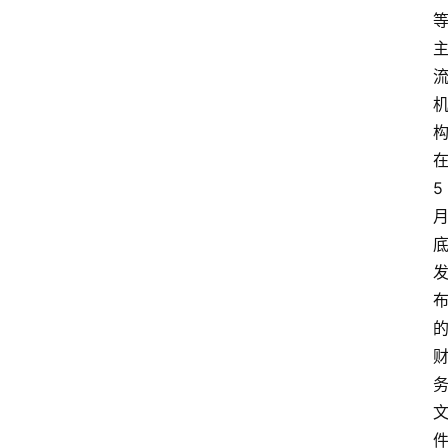
5
首
页
资
讯
A
i