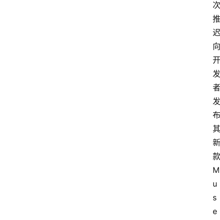
M
u
s
e 