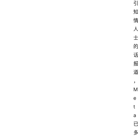
M
e
t
a 