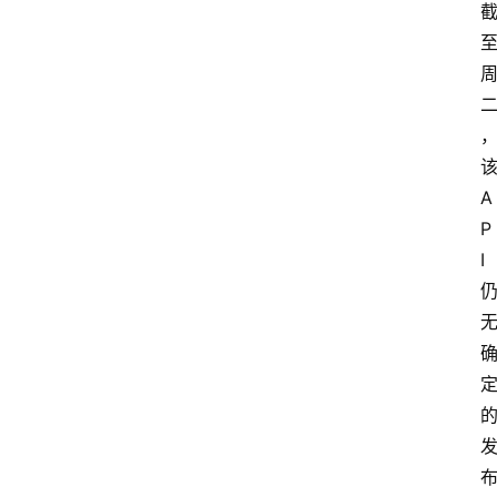
A
P
I