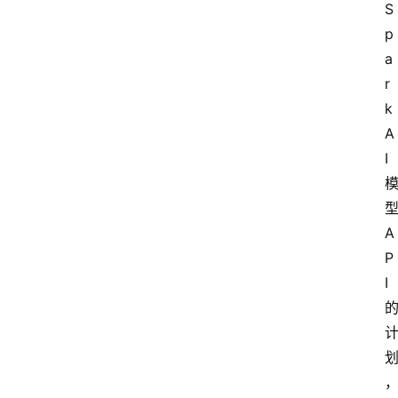
S
p
a
r
k 
A
I
A
P
I