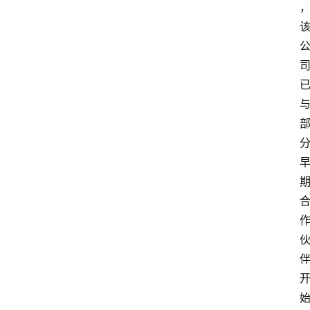
专
题
登录
注册
提
示
词
A
i
工
具
箱
联
系