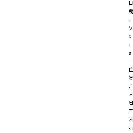
M
首
页
e
t
a
资
讯
A
i
快
讯