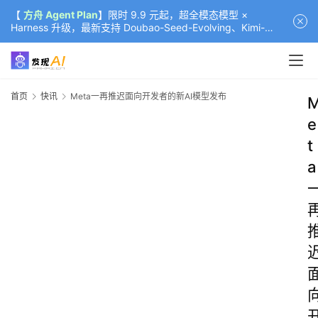
【
方舟 Agent Plan
】限时 9.9 元起，超全模态模型 ×
Harness 升级，最新支持 Doubao-Seed-Evolving、Kimi-
K3（部分）、GLM-5.2
首页
快讯
Meta一再推迟面向开发者的新AI模型发布
e
t
a