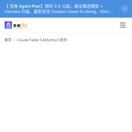
【
方舟 Agent Plan
】限时 9.9 元起，超全模态模型 ×
Harness 升级，最新支持 Doubao-Seed-Evolving、Kimi-
K3（部分）、GLM-5.2
首页
Claude Fable 5 &Mythos 5发布
C
F
&