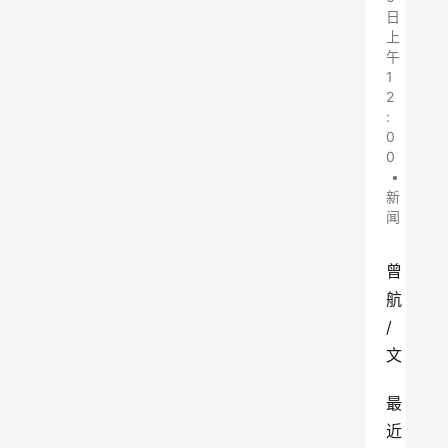
日
上
午
1
2
:
0
0
•
新
闻
曾
航
/
文
最
近