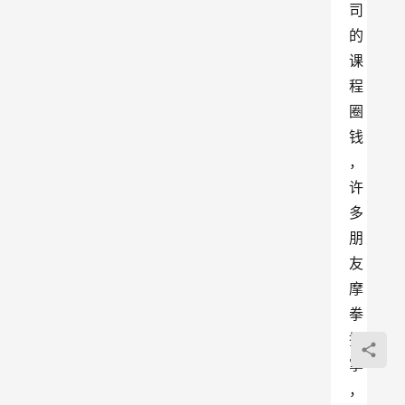
司
的
课
程
圈
钱
，
许
多
朋
友
摩
拳
擦
掌
，