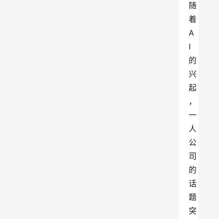
随
着
A
I
的
兴
起
，
一
人
公
司
的
话
题
突