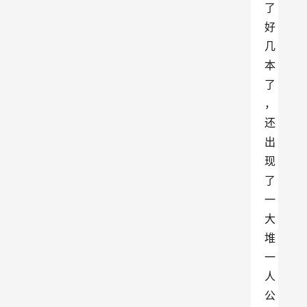
了
好
几
本
了
，
还
出
现
了
一
大
堆
一
人
公