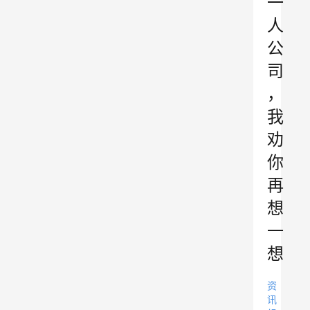
一
人
公
司
，
我
劝
你
再
想
一
想
资
讯