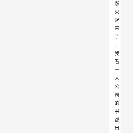
然
火
起
来
了
，
我
看
一
人
公
司
的
书
都
出