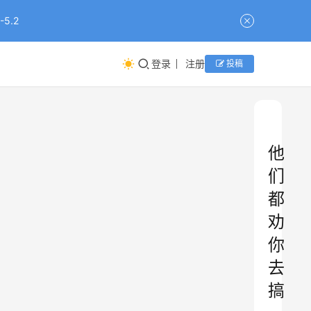
5.2
登录
注册
投稿
他
们
都
劝
你
去
搞