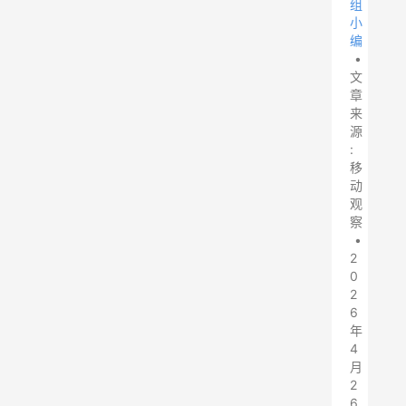
组
小
编
•
文
章
来
源
:
移
动
观
察
•
2
0
2
6
年
4
月
2
6