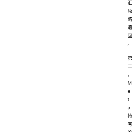
M
e
t
a 