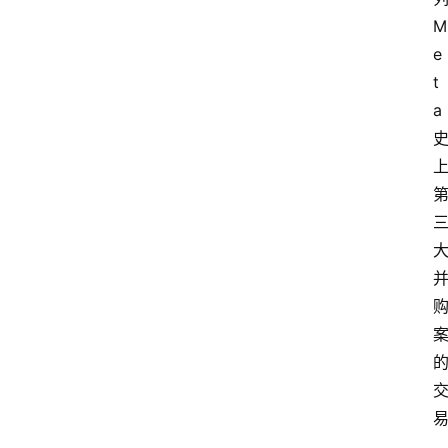
M
e
t
a 