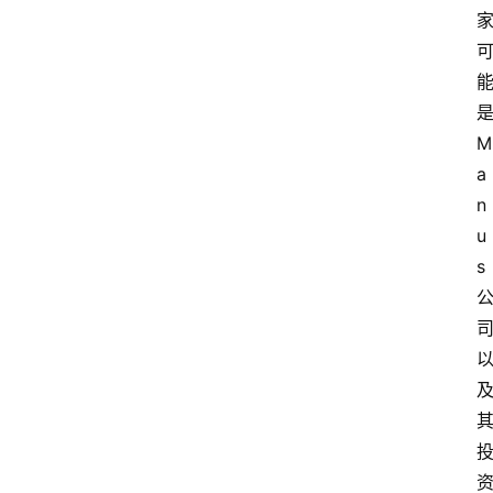
M
a
n
u
s