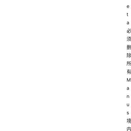
e
t
a 
有
M
a
n
u
s 