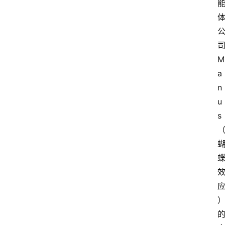
司
M
a
n
u
s