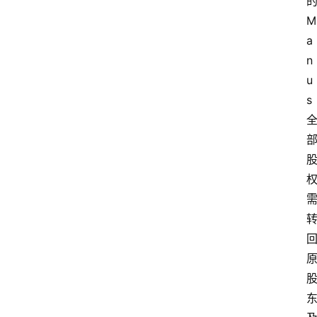
的
M
a
n
u
s 