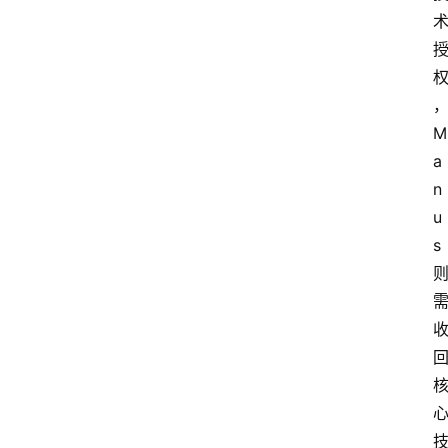
M
a
n
u
s 