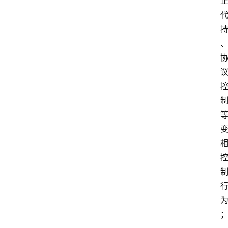
i
快
讯
专
题
登录
注册
提
示
词
A
i
工
具