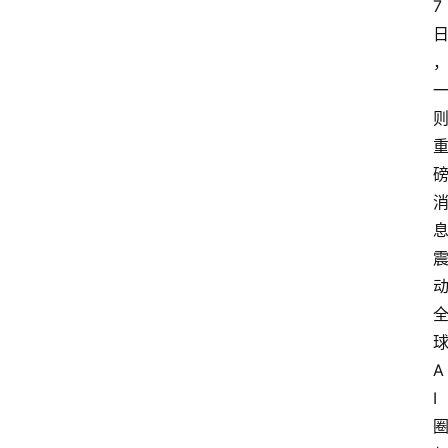
7 
球
A
I 