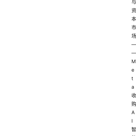
M
e
t
a 
购
A
I 