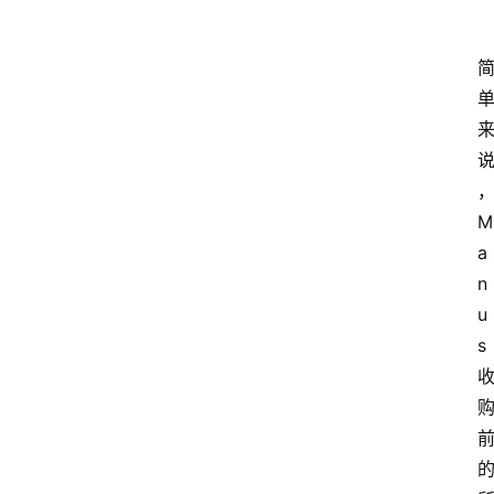
M
a
n
u
s 