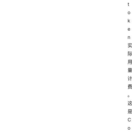
t
o
k
e
n
是
C
o