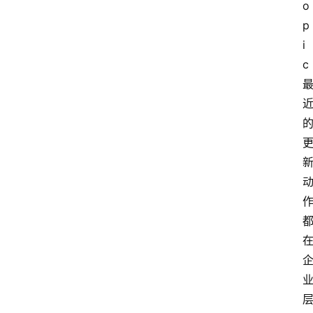
o
p
i
c