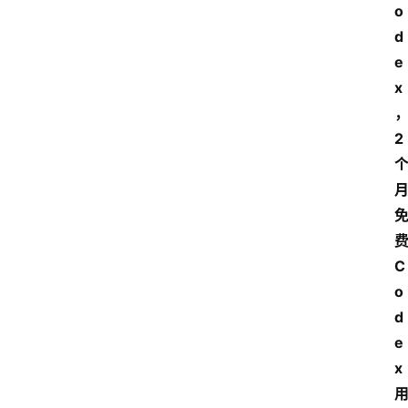
o
d
e
x
2 
费
C
o
d
e
x 