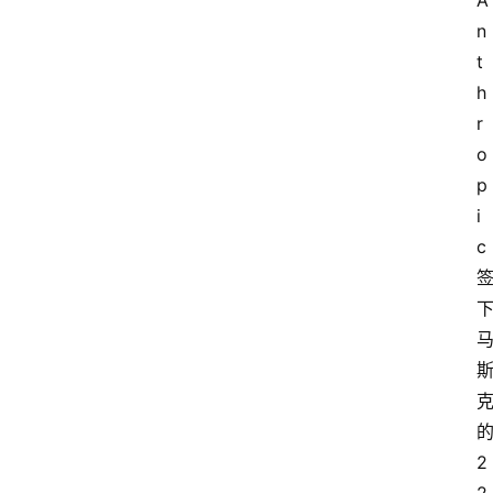
A
n
t
h
r
o
p
i
c
2