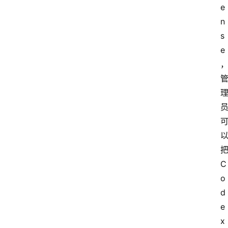
e
A
n
i
s
快
讯
e
专
题
登录
注册
提
把
示
C
词
o
d
A
e
i
x 