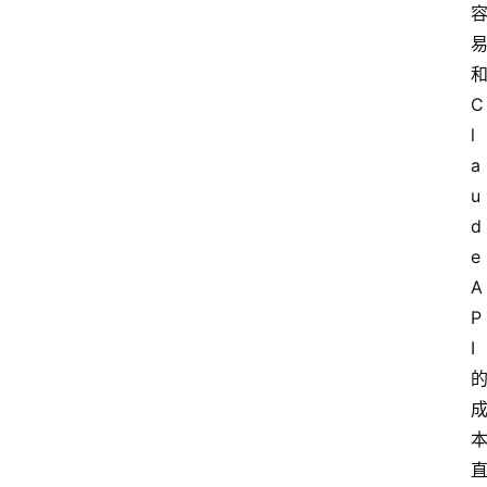
和
C
l
a
u
d
e 
A
P
I 