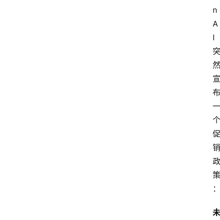
n
A
I