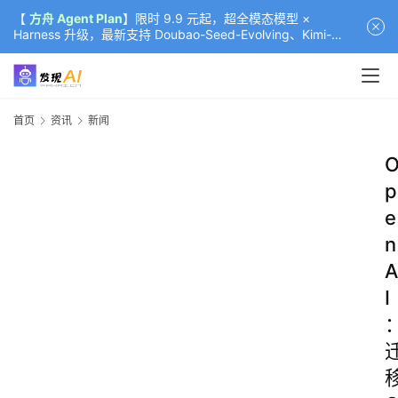
【
方舟 Agent Plan
】限时 9.9 元起，超全模态模型 ×
Harness 升级，最新支持 Doubao-Seed-Evolving、Kimi-
K3（部分）、GLM-5.2
首页
资讯
新闻
p
e
n
A
I