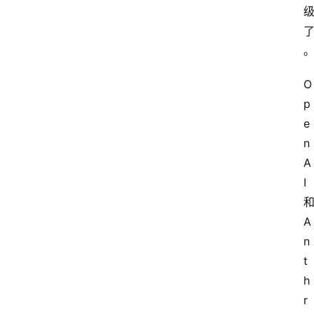
O
p
e
n
A
I
A
n
t
h
r