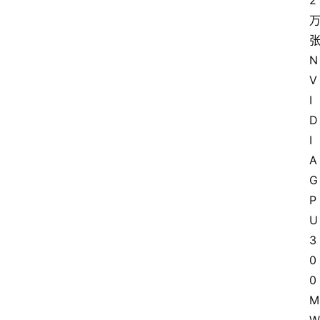
2
张
N
V
I
D
I
A 
G
P
U 
3
0
0 
M