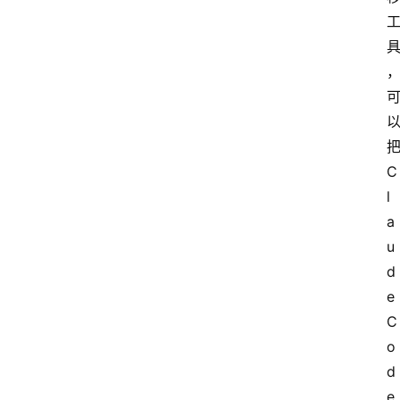
把
C
l
a
u
d
e 
C
o
d
e 