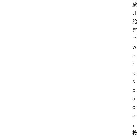
工
具
箱
个
联
w
系
我
o
们
r
k
s
p
a
c
e
按