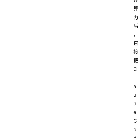
W
C
l
a
u
d
e 
C
o