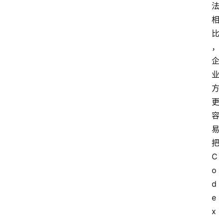
C
o
d
e
x