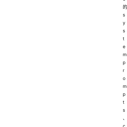
的
s
y
s
t
e
m 
p
r
o
m
p
t
s
c