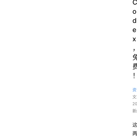
o
d
e
x
资
文
2
新