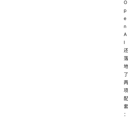
O
p
e
n
A
I