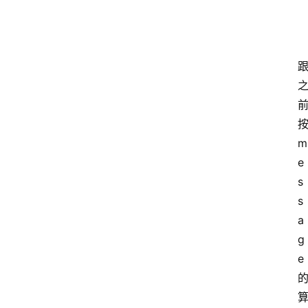
按
m
e
s
s
a
g
e