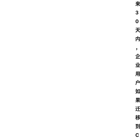
来
3
0 
到
C