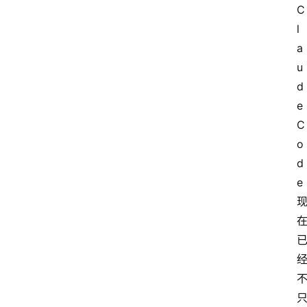
C
l
a
u
d
e
C
o
d
e