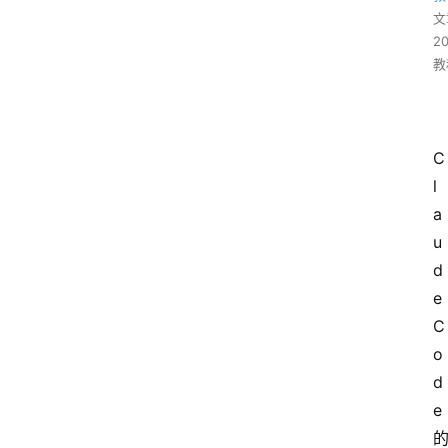
文
2
教
C
l
a
u
d
e
C
o
d
e