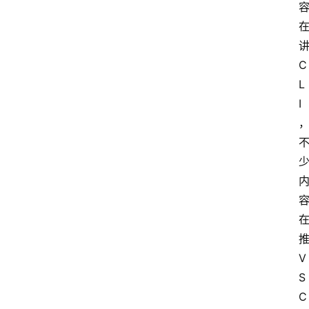
C
L
I
V
S
C