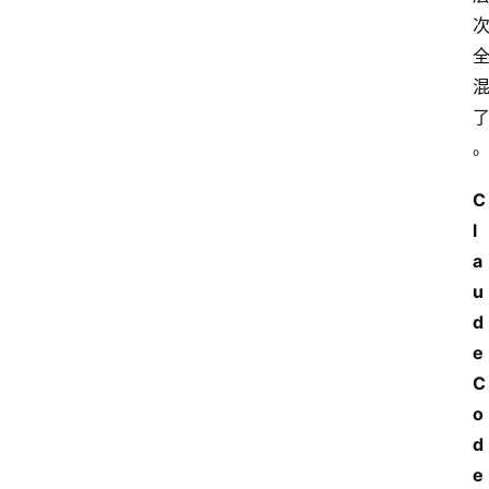
C
l
a
u
d
e
C
o
d
e