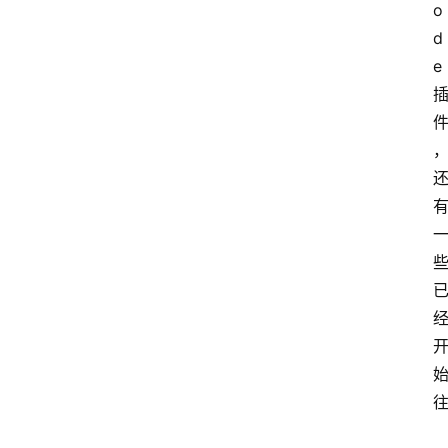
o
d
e