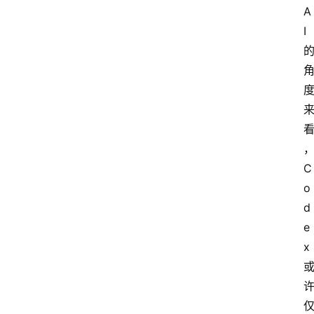
页
A
I
资
讯
A
i
快
C
讯
o
d
e
专
x
题
登录
注册
提