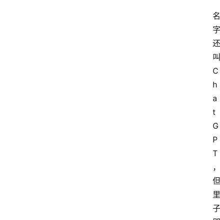
C
h
a
t
G
P
T