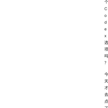
C
o
d
e
x