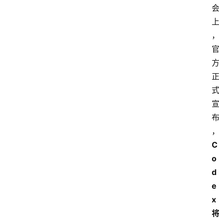
C
o
d
e
x