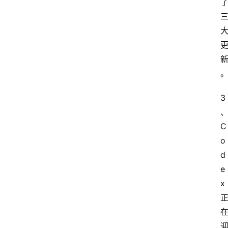
3
C
o
d
e
x