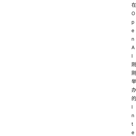
O
p
e
n
A
I
I
n
t
e