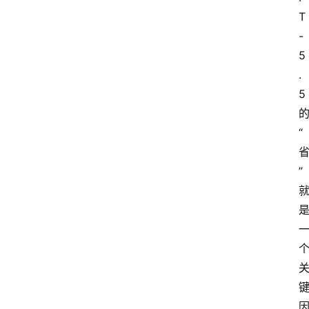
T
-
5
.
5
“
”