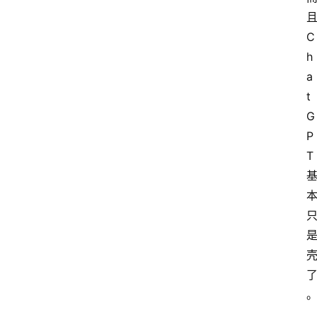
C
h
a
t
G
P
T