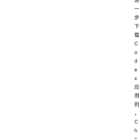
C
o
d
e
x
C
h