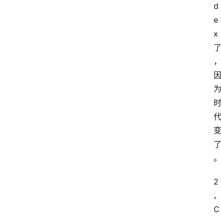
d
e
x
2
C