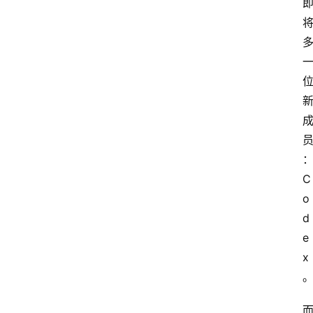
C
o
d
e
x