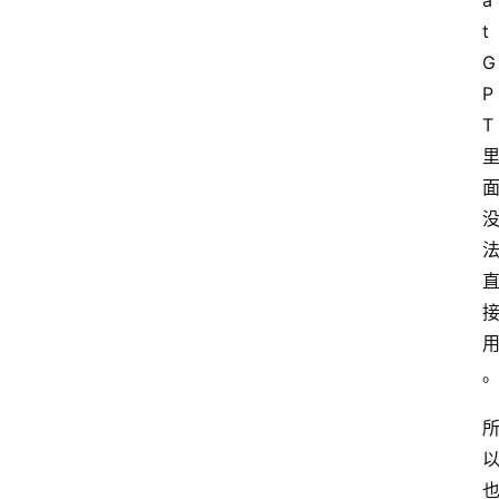
a
t
G
P
T