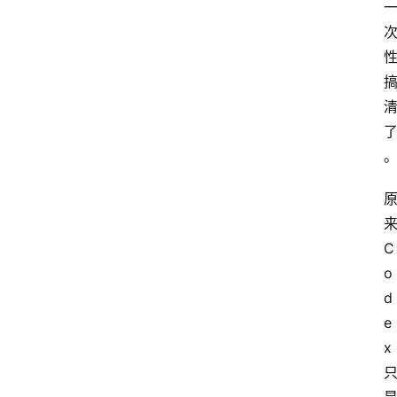
C
o
d
e
x