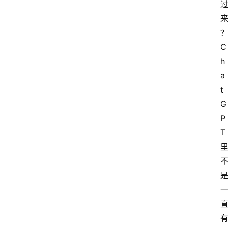
C
h
a
t
G
P
T