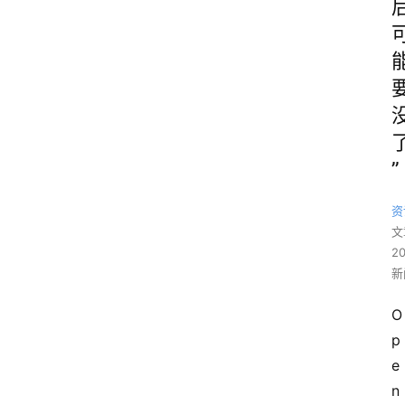
”
资
文
2
新
O
p
e
n