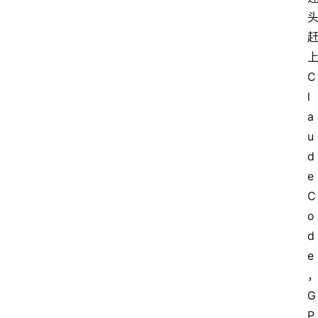
C
l
a
u
d
e 
C
o
d
e
G
P