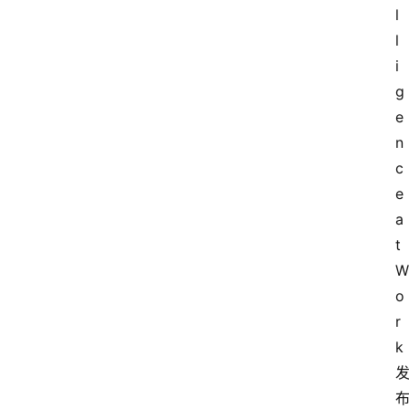
l
l
i
g
e
n
c
e 
a
t 
W
o
r
k