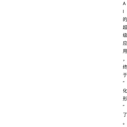
A
I
“
”