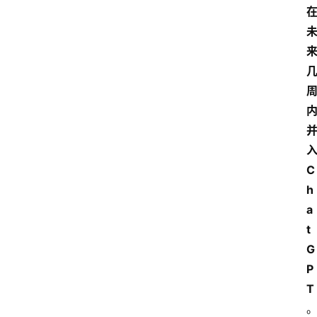
C
h
a
t
G
P
T