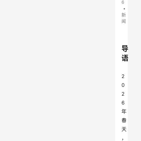
6
•
新
闻
导
语
2
0
2
6
年
春
天
，