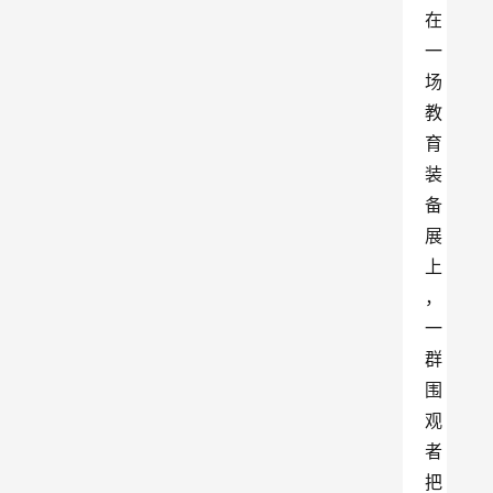
在
一
场
教
育
装
备
展
上
，
一
群
围
观
者
把