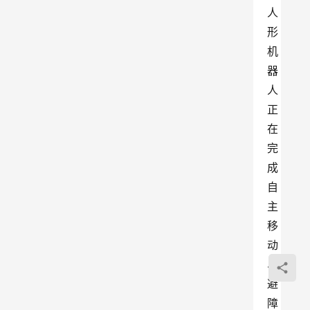
人
形
机
器
人
正
在
完
成
自
主
移
动
、
避
障