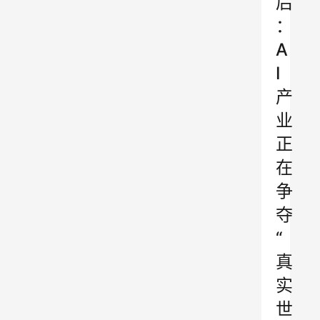
后
：
A
I
产
业
正
在
争
夺
“
真
实
世