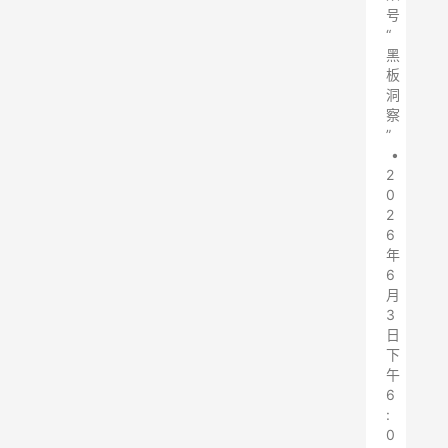
号
“
黑
板
洞
察
”
•
2
0
2
6
年
6
月
3
日
下
午
6
:
0