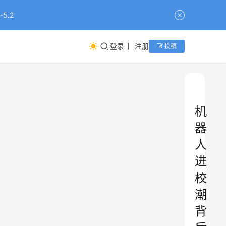
5.2
登录
注册
投稿
机
器
人
进
校
潮
背