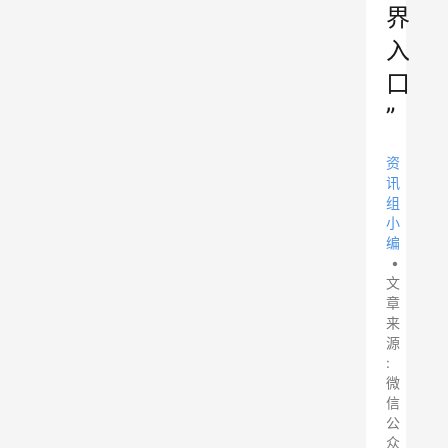
界
入
口
”
资
讯
组
小
编
•
文
章
来
源
:
微
信
公
众