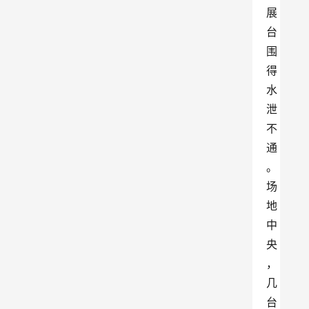
展
台
围
得
水
泄
不
通
。
场
地
中
央
，
几
台