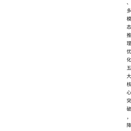
讯
专
题
登录
注册
提
示
词
A
i
工
具
箱