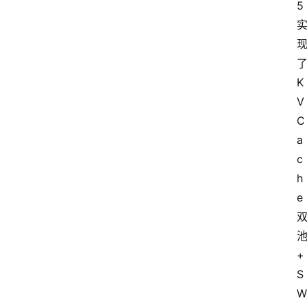
5
K
V
C
a
c
h
e
+
S
W