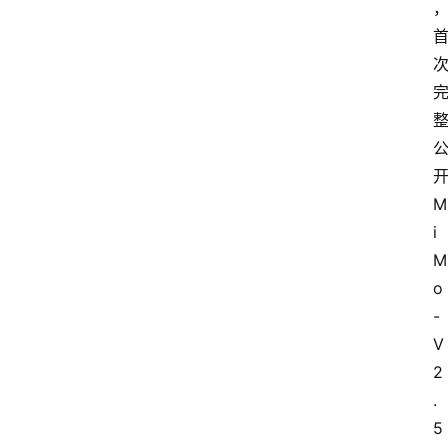
M
i
M
o
-
V
2
.
5