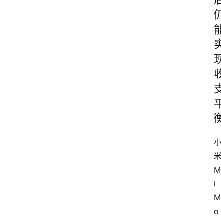
M
i
M
o