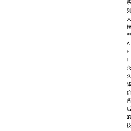
A
P
I