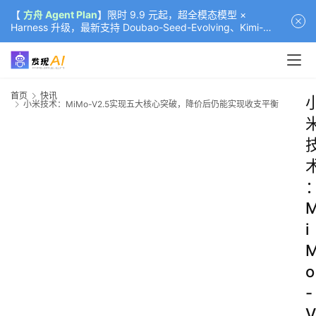
【
方舟 Agent Plan
】限时 9.9 元起，超全模态模型 ×
Harness 升级，最新支持 Doubao-Seed-Evolving、Kimi-
K3（部分）、GLM-5.2
首页
快讯
小米技术：MiMo-V2.5实现五大核心突破，降价后仍能实现收支平衡
i
o
-
V