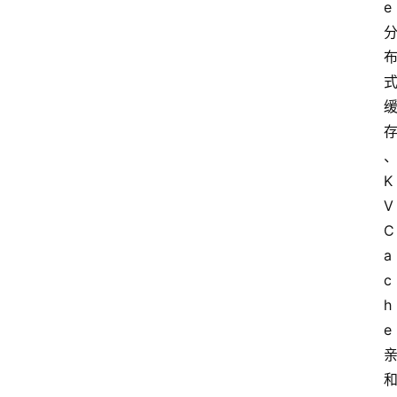
e
K
V
C
a
c
h
e