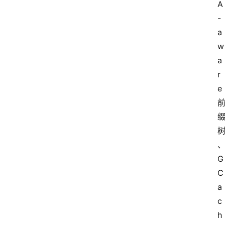
A
-
a
w
a
r
e
G
C
a
c
h