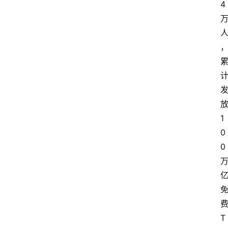
4
1
0
0
T