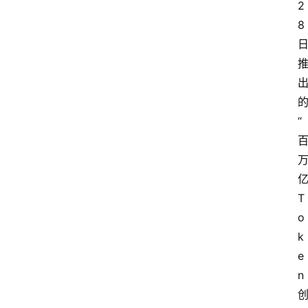
2
8
“
T
o
k
e
n