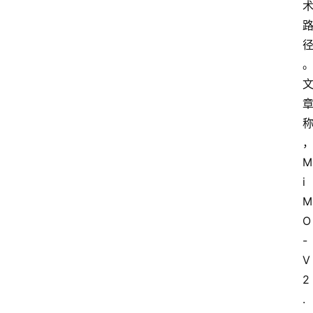
M
i
M
O
-
V
2
.