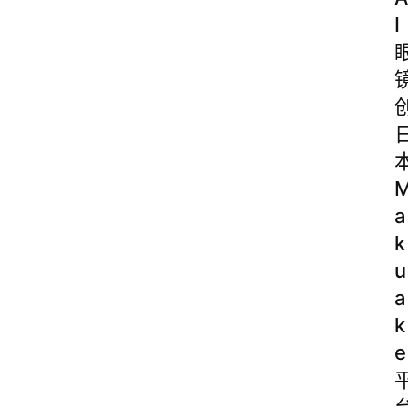
I
a
k
u
a
k
e