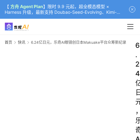
【
方舟 Agent Plan
】限时 9.9 元起，超全模态模型 ×
Harness 升级，最新支持 Doubao-Seed-Evolving、Kimi-
K3（部分）、GLM-5.2
首页
快讯
6.24亿日元，乐奇AI眼镜创日本Makuake平台众筹新纪录
6
.
2
4
A