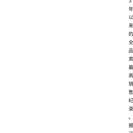
3
首
页
资
讯
A
i
快
讯
专
题