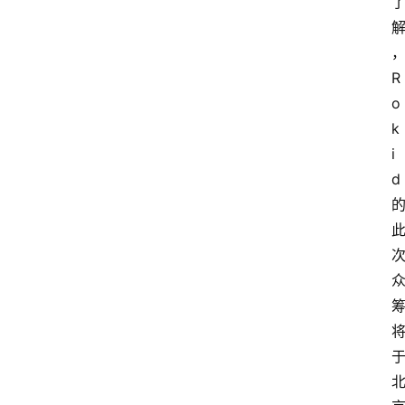
登录
注册
提
示
词
R
o
k
A
i
i
d
工
具
箱
联
系
我
们