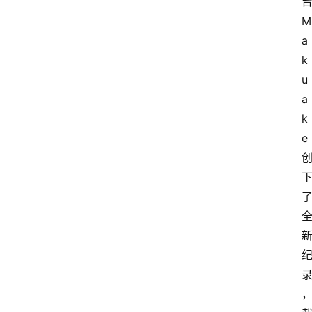
M
a
k
u
a
k
e