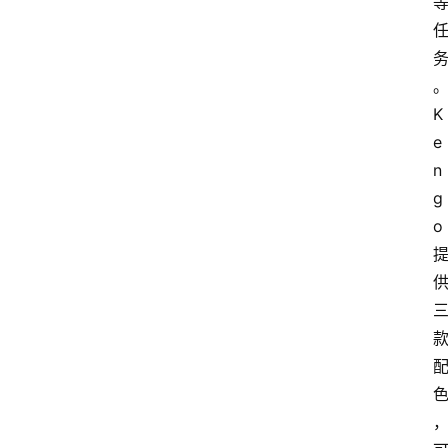
专
题
K
e
登录
注册
n
提
g
示
o
词
A
i
工
具
箱