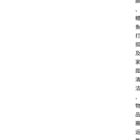
首
页
资
讯
A
i
快
讯