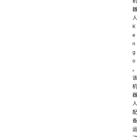
K
e
n
g
o