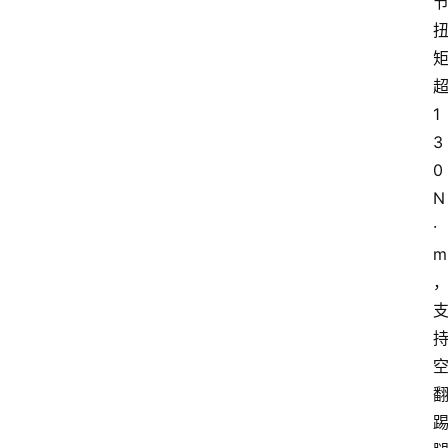
1
3
0
N
·
m