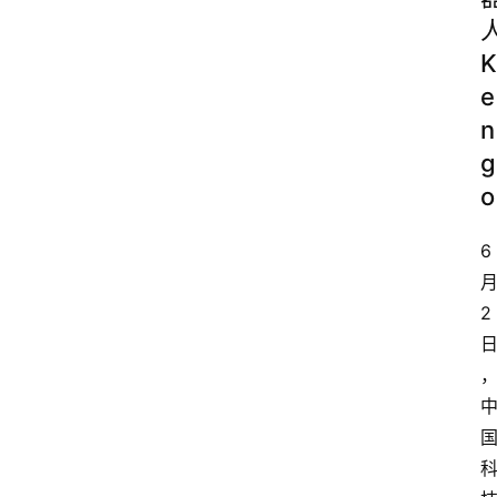
K
e
n
g
o
6
2