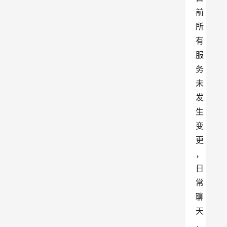
前
所
有
服
务
未
发
生
变
更
，
日
常
聊
天
，