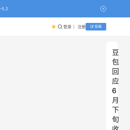
5.2
登录
注册
投稿
豆
包
回
应
6
月
下
旬
收