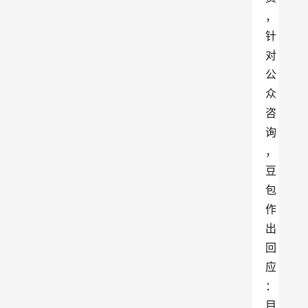
，
针
对
公
众
咨
询
，
豆
包
作
出
回
应
：
目