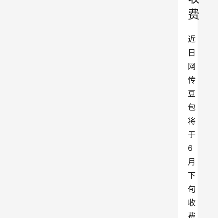
费
近
日
网
传
豆
包
将
于
6
月
下
旬
收
费