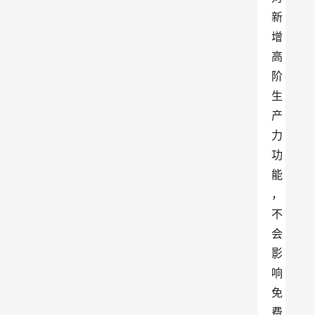
新
增
高
阶
生
产
力
功
能
，
不
会
影
响
免
费