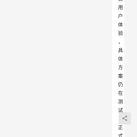
用
户
体
验
，
具
体
方
案
仍
在
测
试
，
正
式