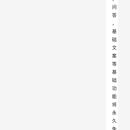
问
答
，
基
础
文
案
等
基
础
功
能
将
永
久
免