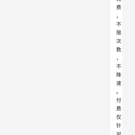
费
，
不
限
次
数
，
不
降
速
。
付
费
仅
针
对