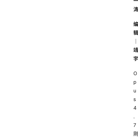
O
p
u
s 
4
.
7 