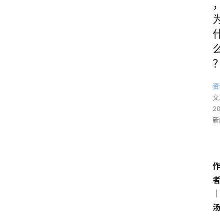
资
文
2
新