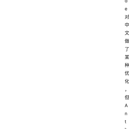
d
e 
但
A
n
t