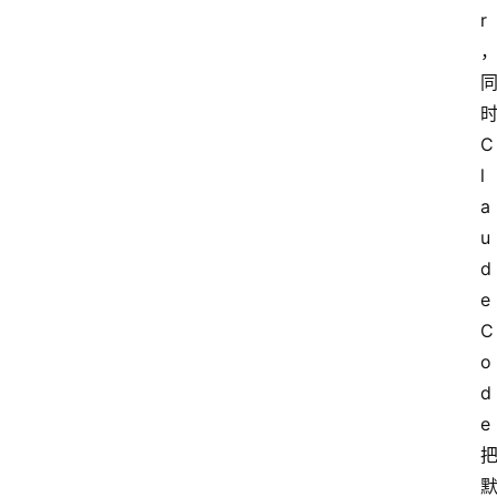
r
时
C
l
a
u
d
e 
C
o
d
e 
首