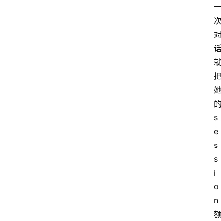
的
s
e
s
s
i
o
n 