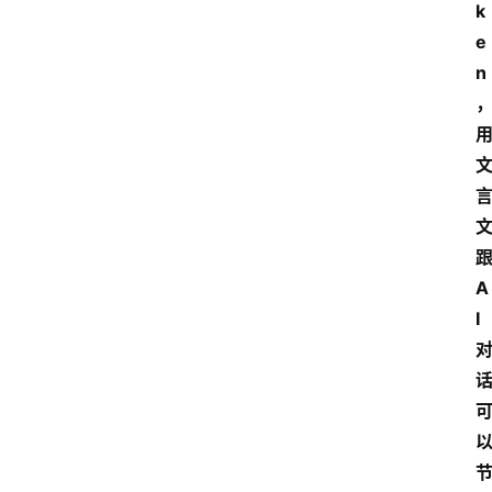
k
e
n
跟
A
I 