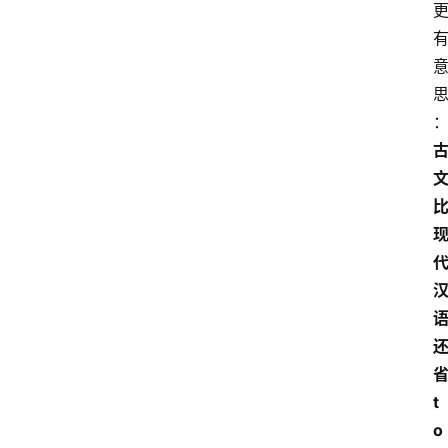
省
t
o