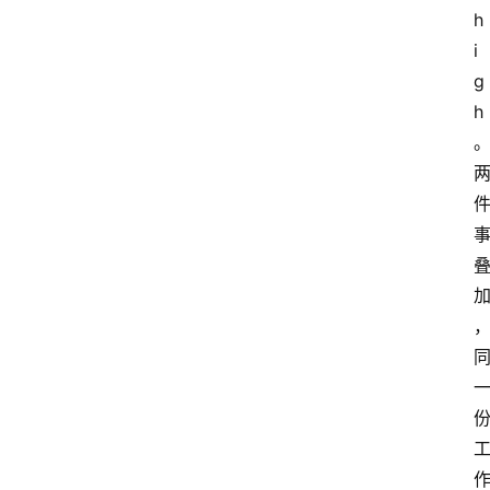
示
h
词
i
g
h
A
i
工
具
箱
联
系
我
们