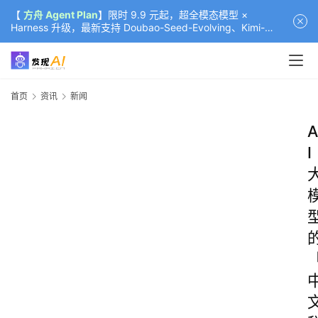
【
方舟 Agent Plan
】限时 9.9 元起，超全模态模型 ×
Harness 升级，最新支持 Doubao-Seed-Evolving、Kimi-
K3（部分）、GLM-5.2
首页
资讯
新闻
A
I