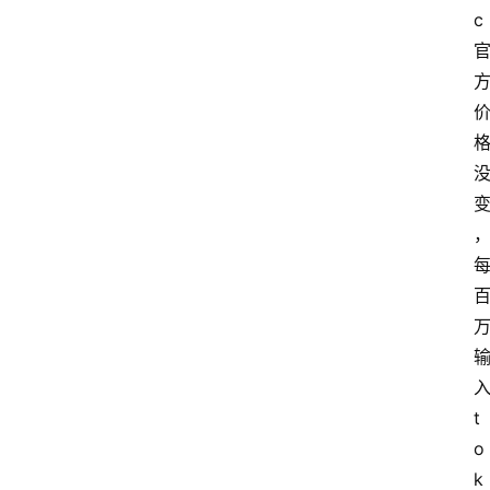
c 
入
t
o
k