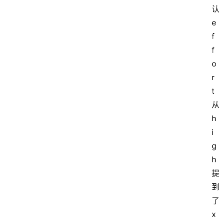
页
认
e
f
资
f
讯
o
r
A
t 
i
从
快
h
讯
i
g
h 
专
题
了
登录
注册
x
提