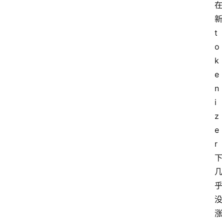
新
t
o
k
e
n
i
z
e
r 