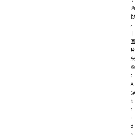
X
@
b
r
i
d
g