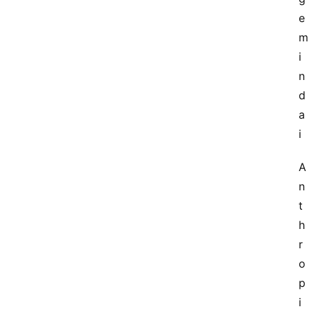
e
m
i
n
d
a
i
A
n
t
h
r
o
p
i