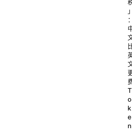
T
o
k
e
n