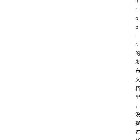
h
r
o
p
i
c 