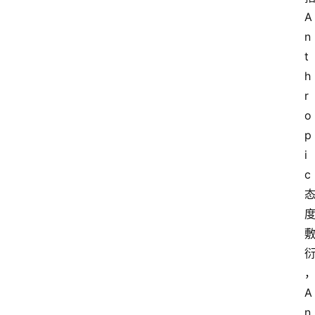
A
n
t
h
r
o
p
i
c
A
n