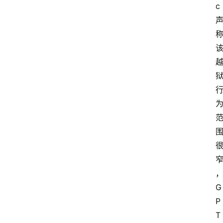
c
首
页
资
讯
A
i
快
讯
G
P
专
T