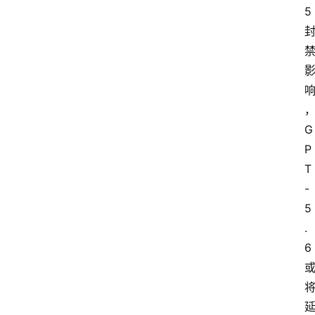
5
G
P
T
-
5
.
6