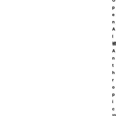
O
p
e
n
A
I
A
n
t
h
r
o
p
i
c