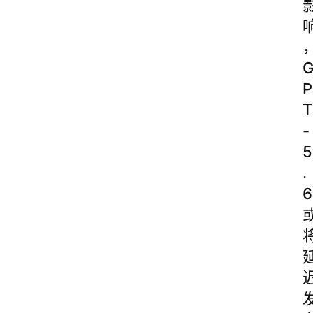
P
T
-
5
.
6