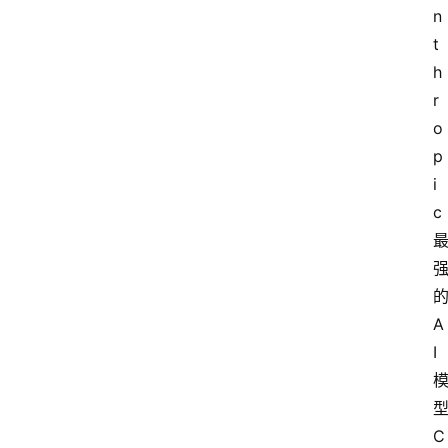
n
t
h
r
o
p
i
c
A
I
C