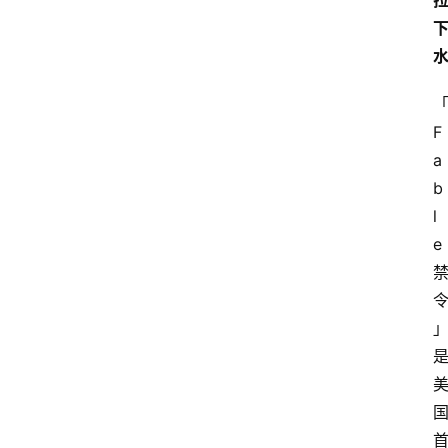
F
a
b
l
e