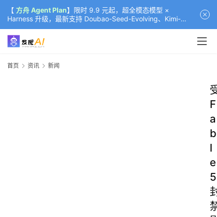
【
方舟 Agent Plan
】限时 9.9 元起，超全模态模型 ×
Harness 升级，最新支持 Doubao-Seed-Evolving、Kimi-
K3（部分）、GLM-5.2
首页
资讯
新闻
F
a
b
l
e
5