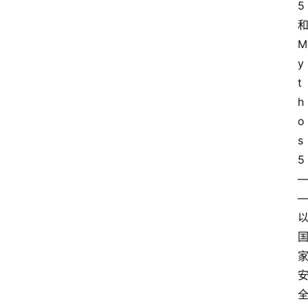
5
M
y
t
h
o
s 
5