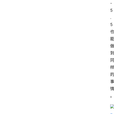
题
-
5
.
登录
注册
提
5
示
词
A
i
工
具
箱
联
系
我