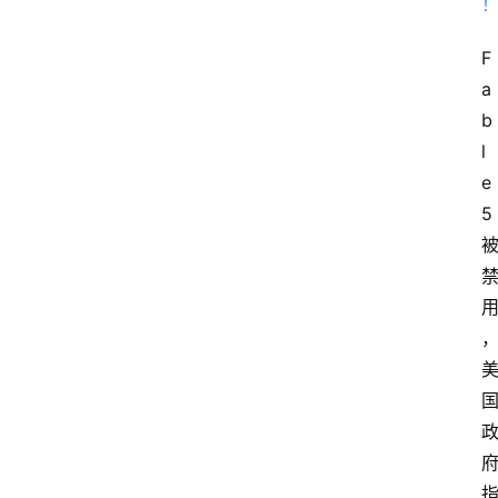
F
a
b
l
e 
5