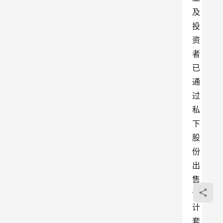
及
投
资
者
已
通
过
私
下
股
份
出
售
合
计
套