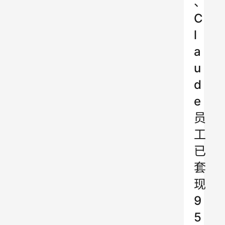
、
C
l
a
u
d
e
员
工
已
套
现
9
5