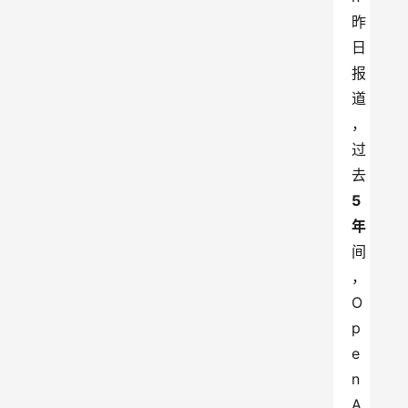
昨
日
报
道
，
过
去
5
年
间
，
O
p
e
n
A