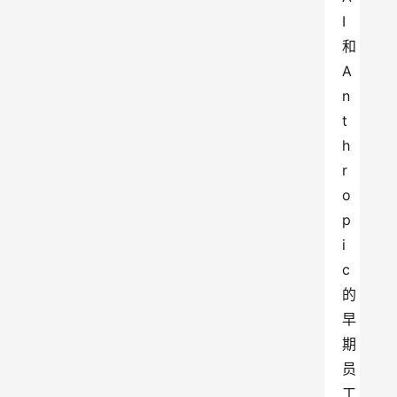
I
和
A
n
t
h
r
o
p
i
c
的
早
期
员
工