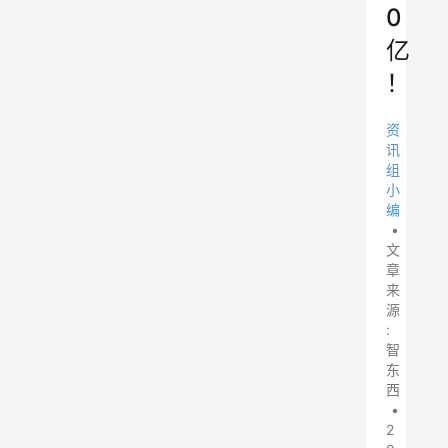
0
亿
！
资
讯
组
小
编
•
文
章
来
源
:
智
东
西
•
2