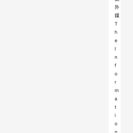
外
媒
T
h
e 
I
n
f
o
r
m
a
t
i
o
n