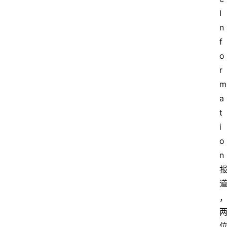
I
n
f
o
r
m
a
t
i
o
n