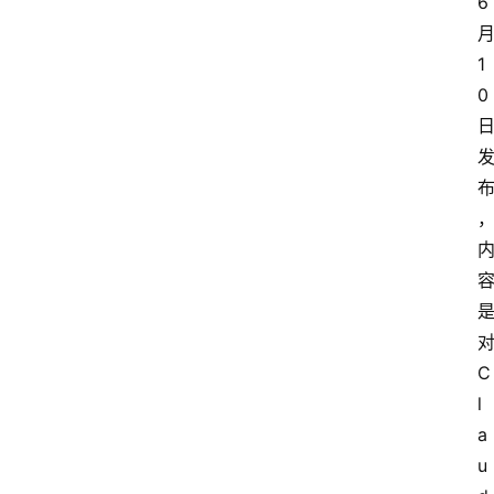
6
专
题
1
0
登录
注册
提
示
词
A
i
工
具
C
箱
l
a
联
u
系