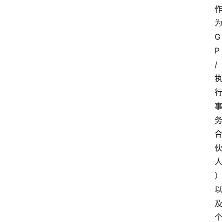
G
P
/