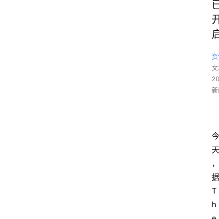
资
文
2
新
T
h
e 