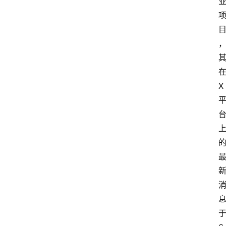
首
页
X
资
讯
A
i
快
讯