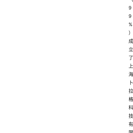
9
9
%