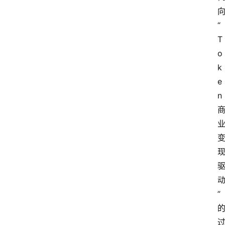
“
T
o
k
e
n
”