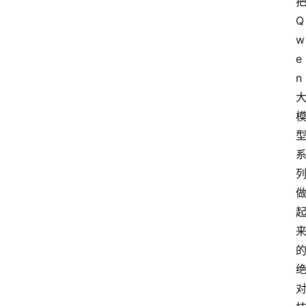
Q
w
e
n