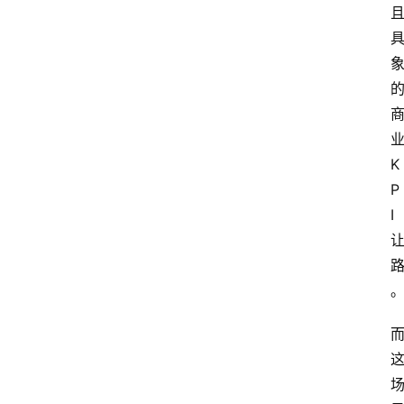
K
P
I