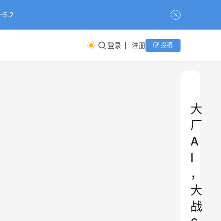
5.2
登录
注册
投稿
大
厂
A
I
，
大
战