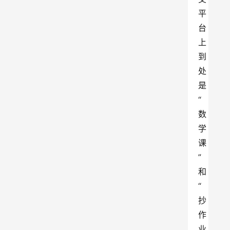
平
台
上
到
处
是
“
数
学
课
”
和
“
抄
作
业