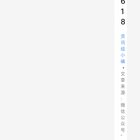
6
1
8
资
讯
组
小
编
•
文
章
来
源
:
微
信
公
众
号
“