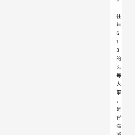
往
年
6
1
8
的
头
等
大
事
，
是
背
满
减