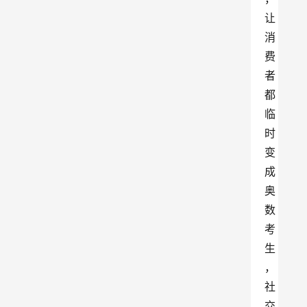
让
消
费
者
都
临
时
变
成
奥
数
考
生
，
社
交