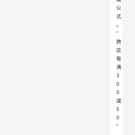
公
式
。
“
跨
店
每
满
3
0
0
减
5
0
”
，