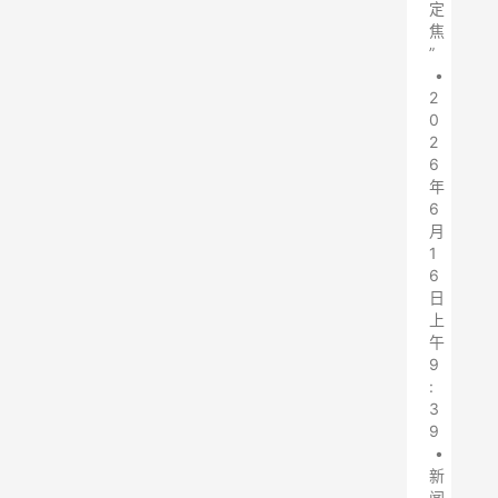
定
焦
”
•
2
0
2
6
年
6
月
1
6
日
上
午
9
:
3
9
•
新
闻