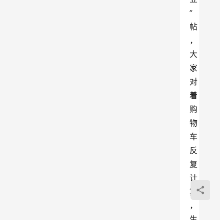
”
帖
，
大
家
对
着
购
物
车
反
复
计
算
，
生