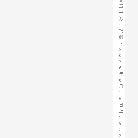
章
来
源
:
锦
缎
•
2
0
2
6
年
6
月
1
6
日
上
午
8
:
2