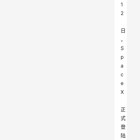
1
2
日
，
S
p
a
c
e
X
正
式
登
陆