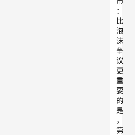
市
：
比
泡
沫
争
议
更
重
要
的
是
，
第