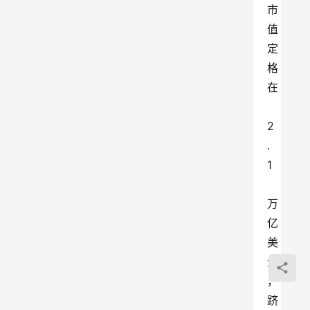
市
值
定
格
在
2
.
1
万
亿
美
元
，
跻