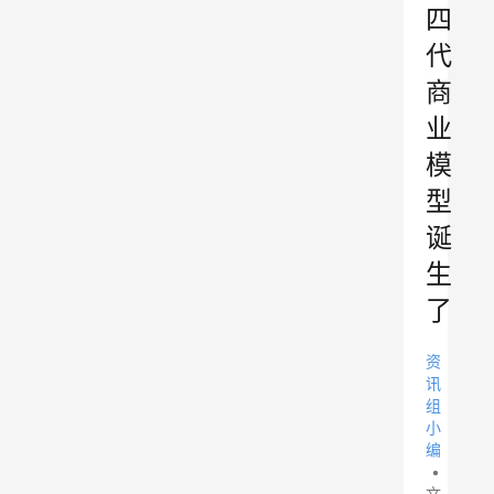
四
代
商
业
模
型
诞
生
了
资
讯
组
小
编
•
文