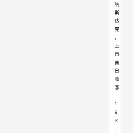
纳
斯
达
克
，
上
市
首
日
收
涨
1
9
%
，