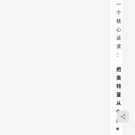
一
个
核
心
诉
求
：
把
奥
特
曼
从
O
p
e