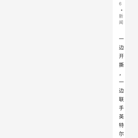
6
•
新
闻
一
边
开
撕
，
一
边
联
手
英
特
尔