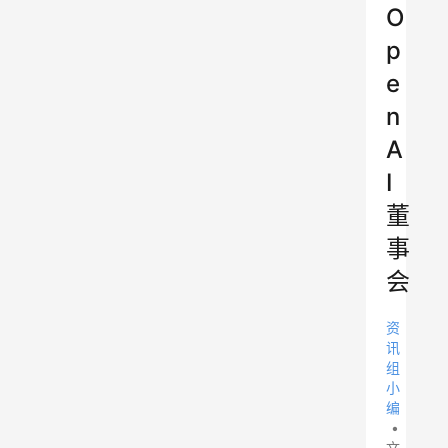
O
p
e
n
A
I
董
事
会
资
讯
组
小
编
•
文