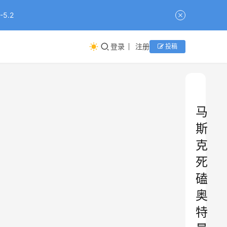
5.2
登录
注册
投稿
马
斯
克
死
磕
奥
特