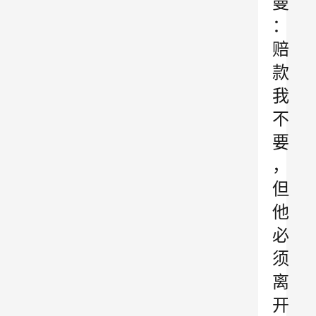
曼
：
赔
款
我
不
要
，
但
他
必
须
离
开