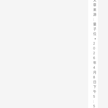
章
来
源
:
量
子
位
•
2
0
2
6
年
4
月
8
日
下
午
5
:
5