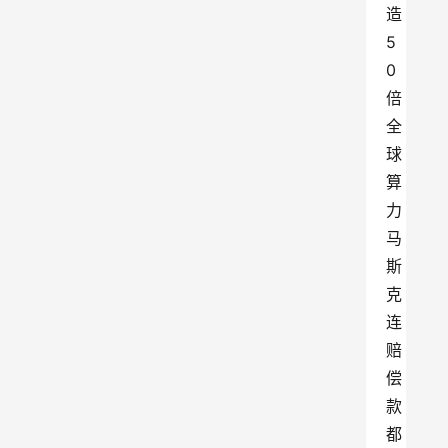
造
5
0
倍
全
球
算
力
马
斯
克
连
赔
偿
款
都