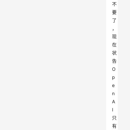
不
要
了
，
现
在
状
告
O
p
e
n
A
I
只
有